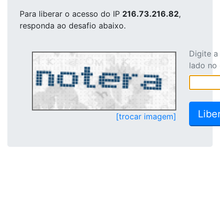
Para liberar o acesso
do IP
216.73.216.82
,
responda ao desafio abaixo.
Digite 
lado no
[trocar imagem]