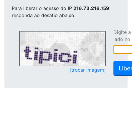
Para liberar o acesso
do IP
216.73.216.159
,
responda ao desafio abaixo.
Digite 
lado no
[trocar imagem]