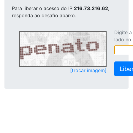
Para liberar o acesso
do IP
216.73.216.62
,
responda ao desafio abaixo.
Digite 
lado no
[trocar imagem]