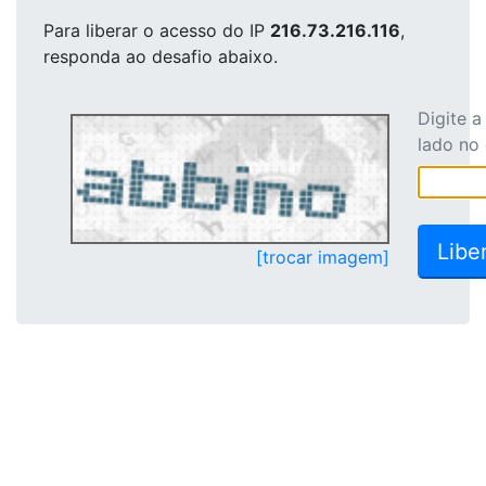
Para liberar o acesso
do IP
216.73.216.116
,
responda ao desafio abaixo.
Digite 
lado no
[trocar imagem]