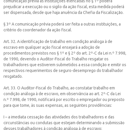
comunicação prévia às instituições elencadas no § 1º poderá
prejudicar a execução ou o sigilo da ação fiscal, esta medida poderá
ser dispensada, desde que haja anuência da Chefia da Fiscalização.
§ 3º A comunicação prévia poderá ser feita a outras instituições, a
critério do coordenador da ação fiscal.
Art. 32. A identificação de trabalho em condição análoga à de
escravo em qualquer ação fiscal ensejará a adoção de
procedimentos previstos nos § 1º e § 2º do art. 2º-C da Lei n.º 7.998,
de 1990, devendo o Auditor-Fiscal do Trabalho resgatar os
trabalhadores que estiverem submetidos a essa condição e emitir os
respectivos requerimentos de seguro-desemprego do trabalhador
resgatado.
Art. 33. O Auditor-Fiscal do Trabalho, ao constatar trabalho em
condição análoga à de escravo, em observância ao art. 2º-C da Lei
n.º 7.998, de 1990, notificará por escrito o empregador ou preposto
para que tome, às suas expensas, as seguintes providências:
I – a imediata cessação das atividades dos trabalhadores e das
circunstâncias ou condutas que estejam determinando a submissão
desses trabalhadores à condição análoga à de escravo;