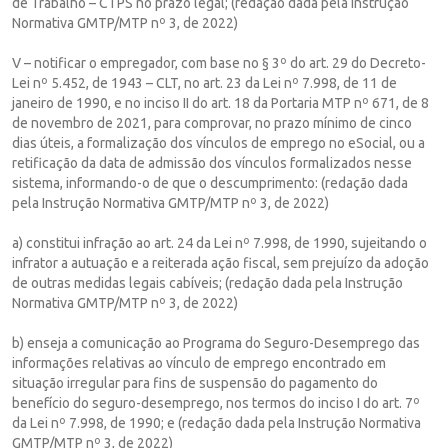
de Trabalho – CTPS no prazo legal; (redação dada pela Instrução
Normativa GMTP/MTP nº 3, de 2022)
V – notificar o empregador, com base no § 3º do art. 29 do Decreto-
Lei nº 5.452, de 1943 – CLT, no art. 23 da Lei nº 7.998, de 11 de
janeiro de 1990, e no inciso II do art. 18 da Portaria MTP nº 671, de 8
de novembro de 2021, para comprovar, no prazo mínimo de cinco
dias úteis, a formalização dos vínculos de emprego no eSocial, ou a
retificação da data de admissão dos vínculos formalizados nesse
sistema, informando-o de que o descumprimento: (redação dada
pela Instrução Normativa GMTP/MTP nº 3, de 2022)
a) constitui infração ao art. 24 da Lei nº 7.998, de 1990, sujeitando o
infrator a autuação e a reiterada ação fiscal, sem prejuízo da adoção
de outras medidas legais cabíveis; (redação dada pela Instrução
Normativa GMTP/MTP nº 3, de 2022)
b) enseja a comunicação ao Programa do Seguro-Desemprego das
informações relativas ao vínculo de emprego encontrado em
situação irregular para fins de suspensão do pagamento do
benefício do seguro-desemprego, nos termos do inciso I do art. 7º
da Lei nº 7.998, de 1990; e (redação dada pela Instrução Normativa
GMTP/MTP nº 3, de 2022)