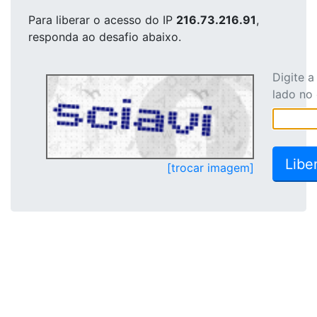
Para liberar o acesso
do IP
216.73.216.91
,
responda ao desafio abaixo.
Digite 
lado no
[trocar imagem]