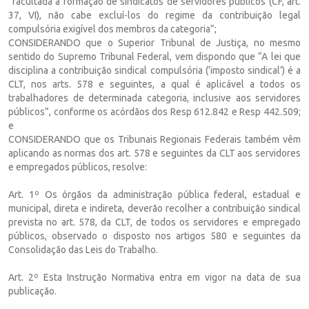
“facultada a formação de sindicatos de servidores públicos (CF, art.
37, VI), não cabe excluí-los do regime da contribuição legal
compulsória exigível dos membros da categoria”;
CONSIDERANDO que o Superior Tribunal de Justiça, no mesmo
sentido do Supremo Tribunal Federal, vem dispondo que “A lei que
disciplina a contribuição sindical compulsória (‘imposto sindical’) é a
CLT, nos arts. 578 e seguintes, a qual é aplicável a todos os
trabalhadores de determinada categoria, inclusive aos servidores
públicos”, conforme os acórdãos dos Resp 612.842 e Resp 442.509;
e
CONSIDERANDO que os Tribunais Regionais Federais também vêm
aplicando as normas dos art. 578 e seguintes da CLT aos servidores
e empregados públicos, resolve:
Art. 1º Os órgãos da administração pública federal, estadual e
municipal, direta e indireta, deverão recolher a contribuição sindical
prevista no art. 578, da CLT, de todos os servidores e empregado
públicos, observado o disposto nos artigos 580 e seguintes da
Consolidação das Leis do Trabalho.
Art. 2º Esta Instrução Normativa entra em vigor na data de sua
publicação.