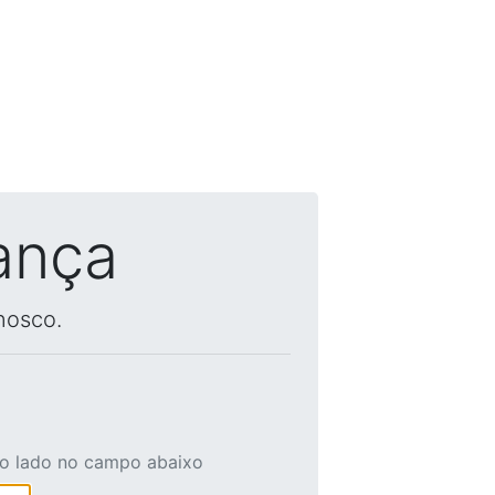
ança
nosco.
ao lado no campo abaixo