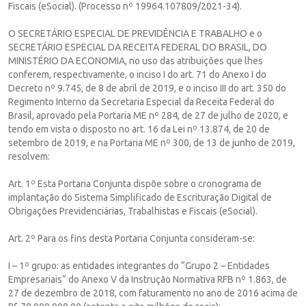
Fiscais (eSocial). (Processo nº 19964.107809/2021-34).
O SECRETÁRIO ESPECIAL DE PREVIDÊNCIA E TRABALHO e o
SECRETÁRIO ESPECIAL DA RECEITA FEDERAL DO BRASIL, DO
MINISTÉRIO DA ECONOMIA, no uso das atribuições que lhes
conferem, respectivamente, o inciso I do art. 71 do Anexo I do
Decreto nº 9.745, de 8 de abril de 2019, e o inciso III do art. 350 do
Regimento Interno da Secretaria Especial da Receita Federal do
Brasil, aprovado pela Portaria ME nº 284, de 27 de julho de 2020, e
tendo em vista o disposto no art. 16 da Lei nº 13.874, de 20 de
setembro de 2019, e na Portaria ME nº 300, de 13 de junho de 2019,
resolvem:
Art. 1º Esta Portaria Conjunta dispõe sobre o cronograma de
implantação do Sistema Simplificado de Escrituração Digital de
Obrigações Previdenciárias, Trabalhistas e Fiscais (eSocial).
Art. 2º Para os fins desta Portaria Conjunta consideram-se:
I – 1º grupo: as entidades integrantes do “Grupo 2 – Entidades
Empresariais” do Anexo V da Instrução Normativa RFB nº 1.863, de
27 de dezembro de 2018, com faturamento no ano de 2016 acima de