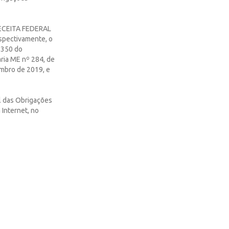
ECEITA FEDERAL
spectivamente, o
. 350 do
aria ME nº 284, de
embro de 2019, e
al das Obrigações
 Internet, no