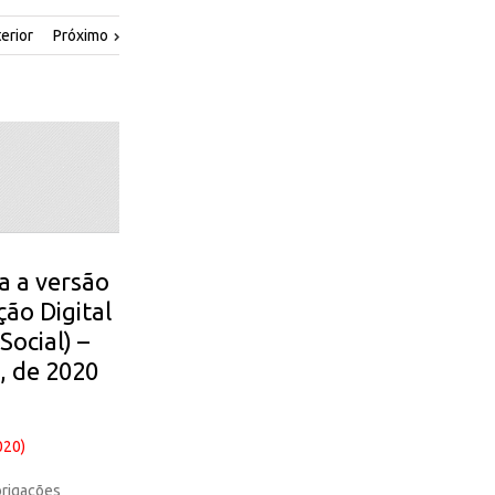
erior
Próximo
a a versão
ção Digital
Social) –
 de 2020
020)
brigações