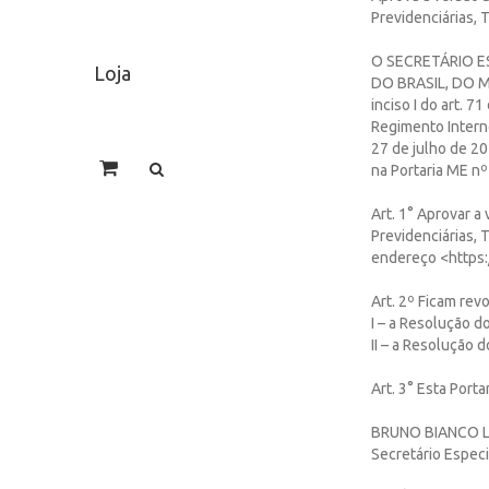
Previdenciárias, 
O SECRETÁRIO E
Loja
DO BRASIL, DO MI
inciso I do art. 7
Regimento Interno
27 de julho de 20
na Portaria ME nº
Art. 1° Aprovar a
Previdenciárias, T
endereço <https:
Art. 2º Ficam rev
I – a Resolução d
II – a Resolução 
Art. 3° Esta Port
BRUNO BIANCO 
Secretário Especi