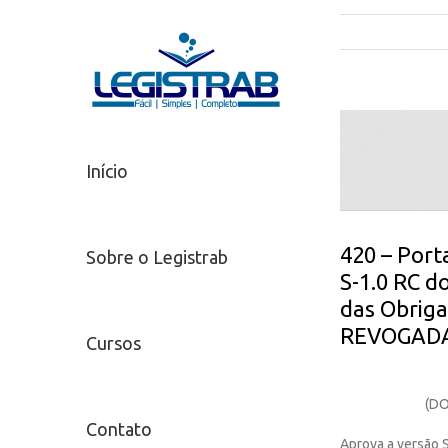
Início
420 – Port
Sobre o Legistrab
S-1.0 RC do
das Obrigaç
REVOGADA
Cursos
(DO
Contato
Aprova a versão S