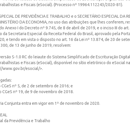
Trabalhistas e Fiscais (eSocial). (Processo nº 19964.112243/2020-81).
SPECIAL DE PREVIDÊNCIA E TRABALHO e o SECRETÁRIO ESPECIAL DA R
NISTÉRIO DA ECONOMIA, no uso das atribuições que lhes conferem, re
1 do Anexo I do Decreto nº 9.745, de 8 de abril de 2019, e o inciso III do art
 da Secretaria Especial da Receita Federal do Brasil, aprovado pela Port
20, e tendo em vista o disposto no art. 16 da Lei nº 13.874, de 20 de set
 300, de 13 de junho de 2019, resolvem:
 versão S-1.0 RC do leiaute do Sistema Simplificado de Escrituração Digit
rabalhistas e Fiscais (eSocial), disponível no sítio eletrônico do eSocial na
//www.gov.br/esocial/>.
ogadas:
o CGeS nº 5, de 2 de setembro de 2016; e
do CGeS nº 19, de 9 de novembro de 2018.
aria Conjunta entra em vigor em 1º de novembro de 2020.
LEAL
al da Previdência e Trabalho