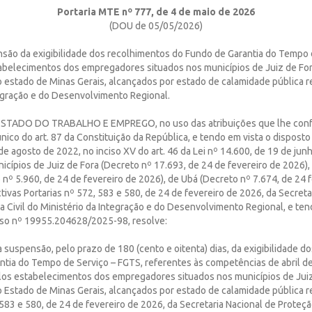
Portaria MTE nº 777, de 4 de maio de 2026
(DOU de 05/05/2026)
nsão da exigibilidade dos recolhimentos do Fundo de Garantia do Tempo 
abelecimentos dos empregadores situados nos municípios de Juiz de For
o estado de Minas Gerais, alcançados por estado de calamidade pública 
tegração e do Desenvolvimento Regional.
STADO DO TRABALHO E EMPREGO, no uso das atribuições que lhe confe
único do art. 87 da Constituição da República, e tendo em vista o disposto 
de agosto de 2022, no inciso XV do art. 46 da Lei nº 14.600, de 19 de jun
cípios de Juiz de Fora (Decreto nº 17.693, de 24 de fevereiro de 2026),
nº 5.960, de 24 de fevereiro de 2026), de Ubá (Decreto nº 7.674, de 24 
tivas Portarias nº 572, 583 e 580, de 24 de fevereiro de 2026, da Secreta
 Civil do Ministério da Integração e do Desenvolvimento Regional, e ten
so nº 19955.204628/2025-98, resolve:
 a suspensão, pelo prazo de 180 (cento e oitenta) dias, da exigibilidade 
ntia do Tempo de Serviço – FGTS, referentes às competências de abril de
los estabelecimentos dos empregadores situados nos municípios de Juiz
o Estado de Minas Gerais, alcançados por estado de calamidade pública 
 583 e 580, de 24 de fevereiro de 2026, da Secretaria Nacional de Proteçã