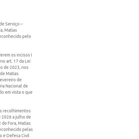
de Serviço –
a, Matias
reconhecido pelo
rem os incisos I
no art. 17 da Lei
ho de 2023, nos
 de Matias
fevereiro de
ria Nacional de
do em vista o que
dos recolhimentos
 2026 a julho de
 de Fora, Matias
reconhecido pelas
o e Defesa Civil