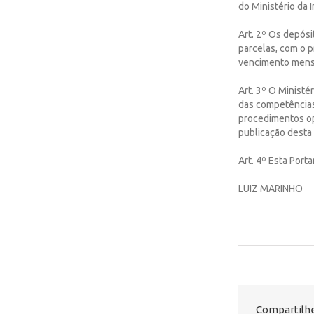
do Ministério da
Art. 2º Os depós
parcelas, com o 
vencimento mensal
Art. 3º O Ministé
das competências 
procedimentos ope
publicação desta 
Art. 4º Esta Porta
LUIZ MARINHO
Compartilhe