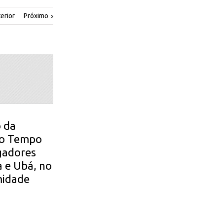
erior
Próximo
o da
 do Tempo
gadores
a e Ubá, no
midade