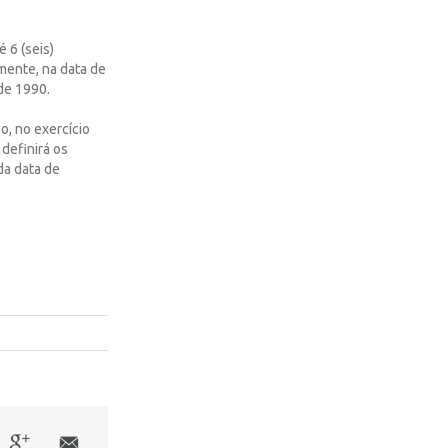
 6 (seis)
mente, na data de
de 1990.
o, no exercício
 definirá os
da data de