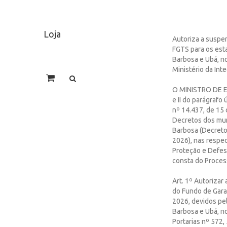
Loja
Autoriza a suspe
FGTS para os est
Barbosa e Ubá, n
Ministério da In
O MINISTRO DE E
e II do parágrafo 
nº 14.437, de 15 
Decretos dos muni
Barbosa (Decreto 
2026), nas respec
Proteção e Defesa
consta do Proces
Art. 1º Autorizar
do Fundo de Gara
2026, devidos pe
Barbosa e Ubá, n
Portarias nº 572,