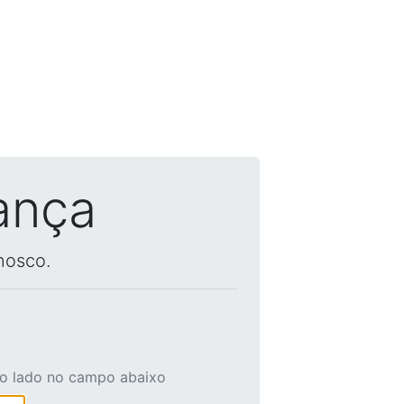
ança
nosco.
ao lado no campo abaixo