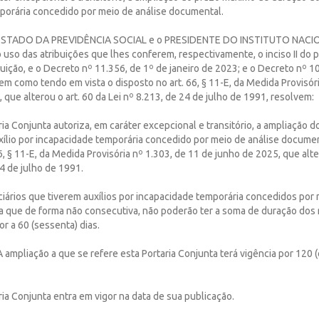
porária concedido por meio de análise documental.
ESTADO DA PREVIDÊNCIA SOCIAL e o PRESIDENTE DO INSTITUTO NAC
 uso das atribuições que lhes conferem, respectivamente, o inciso II do 
ituição, e o Decreto nº 11.356, de 1º de janeiro de 2023; e o Decreto nº 1
m como tendo em vista o disposto no art. 66, § 11-E, da Medida Provisóri
 que alterou o art. 60 da Lei nº 8.213, de 24 de julho de 1991, resolvem:
aria Conjunta autoriza, em caráter excepcional e transitório, a ampliação
xílio por incapacidade temporária concedido por meio de análise docume
6, § 11-E, da Medida Provisória nº 1.303, de 11 de junho de 2025, que alte
24 de julho de 1991.
ciários que tiverem auxílios por incapacidade temporária concedidos por 
a que de forma não consecutiva, não poderão ter a soma de duração dos 
or a 60 (sessenta) dias.
A ampliação a que se refere esta Portaria Conjunta terá vigência por 120 (
aria Conjunta entra em vigor na data de sua publicação.