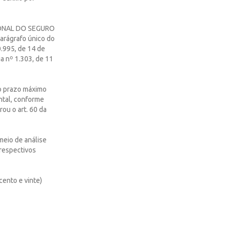
IONAL DO SEGURO
parágrafo único do
0.995, de 14 de
a nº 1.303, de 11
 do prazo máximo
ntal, conforme
rou o art. 60 da
meio de análise
respectivos
cento e vinte)