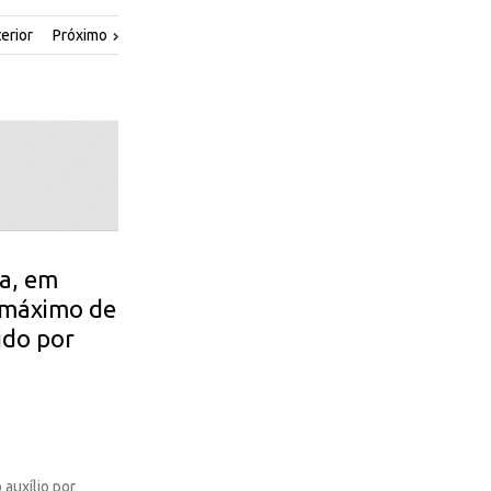
erior
Próximo
za, em
o máximo de
ido por
 auxílio por