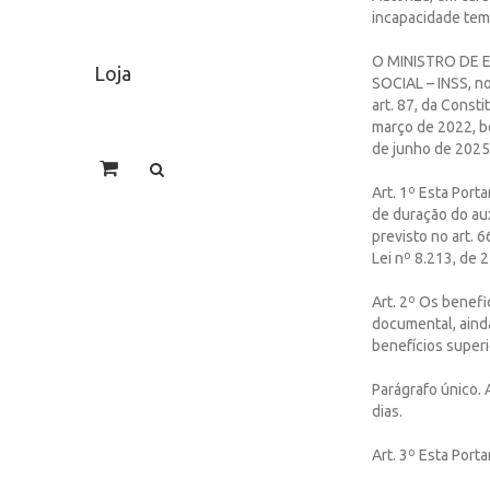
incapacidade tem
O MINISTRO DE 
Loja
SOCIAL – INSS, no
art. 87, da Const
março de 2022, be
de junho de 2025,
Art. 1º Esta Port
de duração do au
previsto no art. 6
Lei nº 8.213, de 
Art. 2º Os benefi
documental, aind
benefícios superi
Parágrafo único. 
dias.
Art. 3º Esta Port