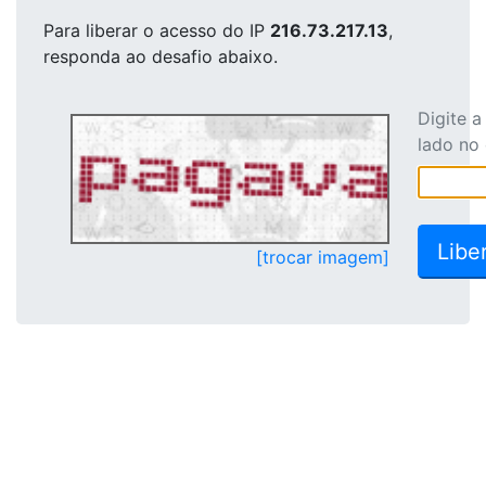
Para liberar o acesso
do IP
216.73.217.13
,
responda ao desafio abaixo.
Digite 
lado no
[trocar imagem]