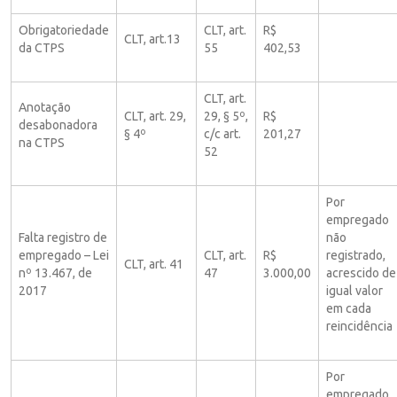
Obrigatoriedade
CLT, art.
R$
CLT, art.13
da CTPS
55
402,53
CLT, art.
Anotação
CLT, art. 29,
29, § 5º,
R$
desabonadora
§ 4º
c/c art.
201,27
na CTPS
52
Por
empregado
Falta registro de
não
empregado – Lei
CLT, art.
R$
registrado,
CLT, art. 41
nº 13.467, de
47
3.000,00
acrescido de
2017
igual valor
em cada
reincidência
Por
empregado