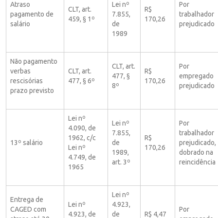
Atraso
Lei nº
Por
CLT, art.
R$
pagamento de
7.855,
trabalhador
459, § 1º
170,26
salário
de
prejudicado
1989
Não pagamento
CLT, art.
Por
verbas
CLT, art.
R$
477, §
empregado
rescisórias
477, § 6º
170,26
8º
prejudicado
prazo previsto
Lei nº
Lei nº
Por
4.090, de
7.855,
trabalhador
1962, c/c
R$
13º salário
de
prejudicado,
Lei nº
170,26
1989,
dobrado na
4.749, de
art. 3º
reincidência
1965
Lei nº
Entrega de
Lei nº
4.923,
CAGED com
Por
4.923, de
de
R$ 4,47