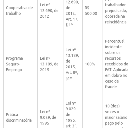
12.690,
Lei nº
trabalhador
Cooperativa de
de
R$
12.690, de
prejudicado,
trabalho
2012,
500,00
2012
dobrada na
Art. 17,
reincidência
§ 1º
Percentual
incidente
Lei nº
sobre os
13.189,
Programa
Lei nº
recursos
de
Seguro-
13.189, de
100%
recebidos d
2015,
Emprego
2015
FAT. Aplicad
Art. 8º,
em dobro no
§1º
caso de
fraude
Lei nº
10 (dez)
9.029,
Lei nº
vezes o
Prática
de
9.029, de
maior salário
discriminatória
1995,
1995
pago pelo
art. 3º,