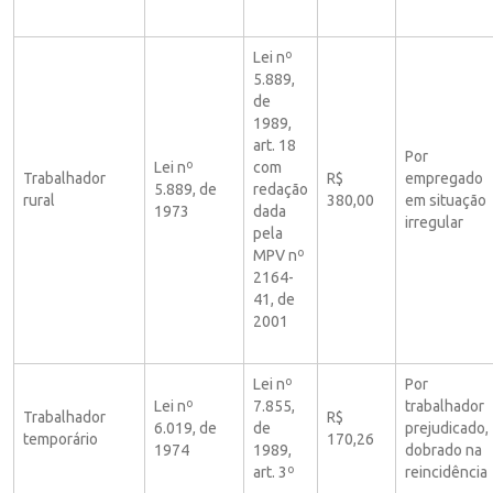
Lei nº
5.889,
de
1989,
art. 18
Por
Lei nº
com
Trabalhador
R$
empregado
5.889, de
redação
rural
380,00
em situação
1973
dada
irregular
pela
MPV nº
2164-
41, de
2001
Lei nº
Por
Lei nº
7.855,
trabalhador
Trabalhador
R$
6.019, de
de
prejudicado,
temporário
170,26
1974
1989,
dobrado na
art. 3º
reincidência