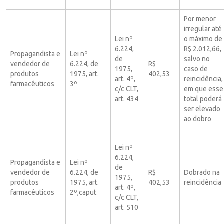
Por menor
irregular até
Lei nº
o máximo de
6.224,
R$ 2.012,66,
Propagandista e
Lei nº
de
salvo no
vendedor de
6.224, de
R$
1975,
caso de
produtos
1975, art.
402,53
art. 4º,
reincidência,
farmacêuticos
3º
c/c CLT,
em que esse
art. 434
total poderá
ser elevado
ao dobro
Lei nº
6.224,
Propagandista e
Lei nº
de
vendedor de
6.224, de
R$
Dobrado na
1975,
produtos
1975, art.
402,53
reincidência
art. 4º,
farmacêuticos
2º,caput
c/c CLT,
art. 510