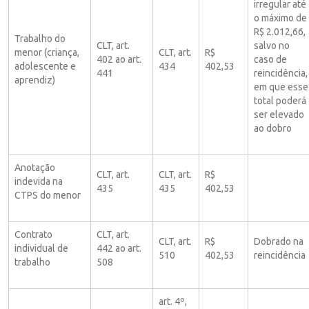
irregular até
o máximo de
R$ 2.012,66,
Trabalho do
CLT, art.
salvo no
menor (criança,
CLT, art.
R$
402 ao art.
caso de
adolescente e
434
402,53
441
reincidência,
aprendiz)
em que esse
total poderá
ser elevado
ao dobro
Anotação
CLT, art.
CLT, art.
R$
indevida na
435
435
402,53
CTPS do menor
Contrato
CLT, art.
CLT, art.
R$
Dobrado na
individual de
442 ao art.
510
402,53
reincidência
trabalho
508
art. 4º,