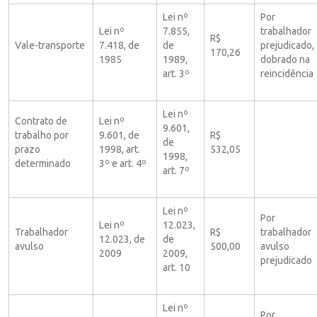
Lei nº
Por
Lei nº
7.855,
trabalhador
R$
Vale-transporte
7.418, de
de
prejudicado,
170,26
1985
1989,
dobrado na
art. 3º
reincidência
Lei nº
Contrato de
Lei nº
9.601,
trabalho por
9.601, de
R$
de
prazo
1998, art.
532,05
1998,
determinado
3º e art. 4º
art. 7º
Lei nº
Por
Lei nº
12.023,
Trabalhador
R$
trabalhador
12.023, de
de
avulso
500,00
avulso
2009
2009,
prejudicado
art. 10
Lei nº
Por