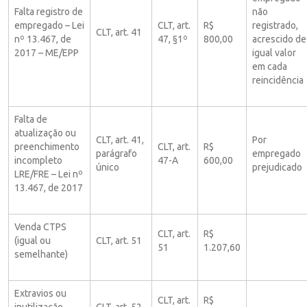
Falta registro de
não
empregado – Lei
CLT, art.
R$
registrado,
CLT, art. 41
nº 13.467, de
47, §1º
800,00
acrescido de
2017 – ME/EPP
igual valor
em cada
reincidência
Falta de
atualização ou
CLT, art. 41,
Por
preenchimento
CLT, art.
R$
parágrafo
empregado
incompleto
47-A
600,00
único
prejudicado
LRE/FRE – Lei nº
13.467, de 2017
Venda CTPS
CLT, art.
R$
(igual ou
CLT, art. 51
51
1.207,60
semelhante)
Extravios ou
CLT, art.
R$
inutilização
CLT, art. 52