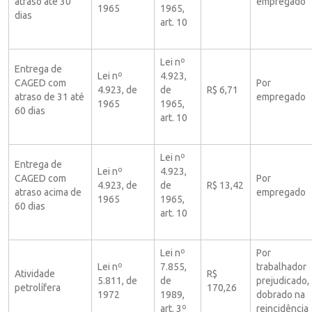
atraso até 30
empregado
1965
1965,
dias
art. 10
Lei nº
Entrega de
Lei nº
4.923,
CAGED com
Por
4.923, de
de
R$ 6,71
atraso de 31 até
empregado
1965
1965,
60 dias
art. 10
Lei nº
Entrega de
Lei nº
4.923,
CAGED com
Por
4.923, de
de
R$ 13,42
atraso acima de
empregado
1965
1965,
60 dias
art. 10
Lei nº
Por
Lei nº
7.855,
trabalhador
Atividade
R$
5.811, de
de
prejudicado,
petrolífera
170,26
1972
1989,
dobrado na
art. 3º
reincidência