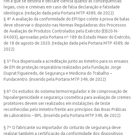
fim a que se destina e declare ciência quanto às consequências
legais, civis e criminais em caso de falsa declaração e falsidade
ideológica. (redação dada pela Portaria MTP 4389, de 2022)
§ 4º A avaliação da conformidade do EPI tipo colete à prova de balas
deve observar o disposto nas Normas Reguladoras dos Processos
de Avaliação de Produtos Controlados pelo Exército (EB20-N-
04.003), aprovadas pela Portaria nº 189 do Estado Maior do Exército,
de 18 de agosto de 2020. (redação dada pela Portaria MTP 4389, de
2022)
§ 5º Fica dispensada a acreditação junto ao Inmetro para os ensaios
de EPI de proteção respiratória realizados pela Fundação Jorge
Duprat Figueiredo, de Segurança e Medicina do Trabalho –
Fundacentro. (inserido pela Portaria MTP 349, de 2022)
§ 6º Os estudos do sistema termorregulador e de comprovação de
hipoalergenicidade e segurança cosmética para avaliação de cremes
protetores devem ser realizados em instalações de teste
reconhecidas pelo Inmetro frente aos princípios das Boas Práticas
de Laboratório – BPL. (inserido pela Portaria MTP 349, de 2022)
§ 7º O fabricante ou importador do cinturão de segurança deve
realizar também a certificação da conformidade dos dispositivos