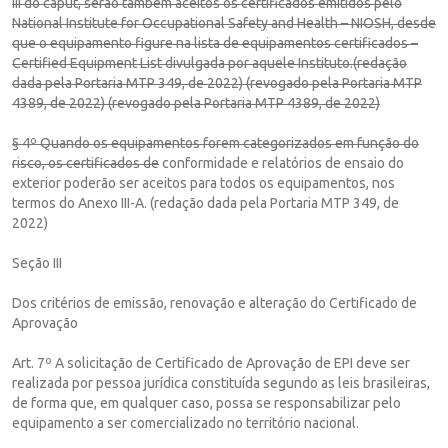
III do caput, serão também aceitos os certificados emitidos pelo
National Institute for Occupational Safety and Health – NIOSH, desde
que o equipamento figure na lista de equipamentos certificados –
Certified Equipment List divulgada por aquele Instituto.(redação
dada pela Portaria MTP 349, de 2022) (revogado pela Portaria MTP
4389, de 2022) (revogado pela Portaria MTP 4389, de 2022)
§ 4º Quando os equipamentos forem categorizados em função do
risco, os certificados de
conformidade e relatórios de ensaio do
exterior poderão ser aceitos para todos os equipamentos, nos
termos do Anexo III-A. (redação dada pela Portaria MTP 349, de
2022)
Seção III
Dos critérios de emissão, renovação e alteração do Certificado de
Aprovação
Art. 7º A solicitação de Certificado de Aprovação de EPI deve ser
realizada por pessoa jurídica constituída segundo as leis brasileiras,
de forma que, em qualquer caso, possa se responsabilizar pelo
equipamento a ser comercializado no território nacional.