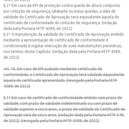
§ 2º Em caso de EPI de proteção contra queda de altura composto
por cinturão de segurança, talabarte ou trava-quedas, a data de
validade do Certificado de Aprovação será equivalente àquela do
certificado de conformidade do cinturão de segurança. (redação
dada pela Portaria MTP 4389, de 2022)
§ 3º A manutenção da validade do Certificado de Aprovação emitido
mediante a apresentação de certificado de conformidade é
condicionada à regular execução de suas manutenções periódicas,
nos termos deste Capítulo. (redação dada pela Portaria MTP 4389,
de 2022)
Art. 16. Em caso de EPI avaliado mediante certificado de
conformidade, o Certificado de Aprovação terá validade equivalente
àquela do certificado apresentado. (revogado pela Portaria MTP
4389, de 2022)
§ 1º Em caso de certificado de conformidade emitido sem prazo de
validade, com prazo de validade indeterminado ou com prazo de
validade superior a cinco anos, o prazo de validade do Certificado de
Aprovação será de cinco anos. (redação dada pela Portaria MTP 349,
de 2022) (revogado pela Portaria MTP 4389, de 2022)