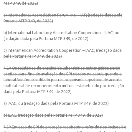
MTP 349, de 2022)
a) International Accreditation Forum, Inc. – IAF; (redação dada pela
Portaria MTP 349, de 2022)
b) International Laboratory Accreditation Cooperation – ILAC; ou
(redação dada pela Portaria MTP 349, de 2022)
c) Interamerican Accreditation Cooperation – IAAC; (redação dada
pela Portaria MTP 349, de 2022)
§ 2º Os relatórios de ensaios de laboratórios estrangeiros serão
aceitos, para fins de avaliação dos EPI citados no caput, quando o
laboratório for acreditado por um organismo signatário de acordo
multilateral de reconhecimento mútuo, estabelecido por: (redação
dada pela Portaria MTP 349, de 2022)
a) IAAC; ou (redação dada pela Portaria MTP 349, de 2022)
b) ILAC. (redação dada pela Portaria MTP 349, de 2022)
§ 3º Em caso de EPI de proteção respiratória referido nos incisos II e