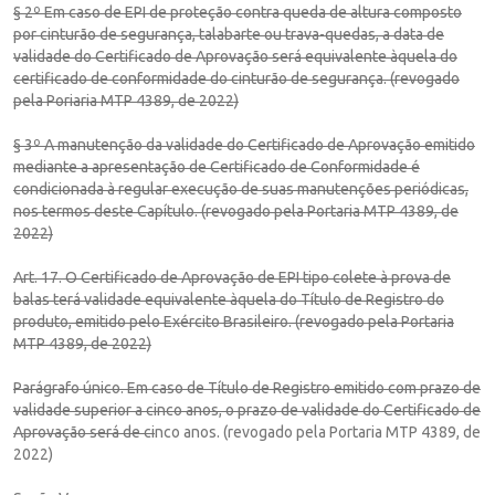
§ 2º Em caso de EPI de proteção contra queda de altura composto
por cinturão de segurança, talabarte ou trava-quedas, a data de
validade do Certificado de Aprovação será equivalente àquela do
certificado de conformidade do cinturão de segurança. (revogado
pela Poriaria MTP 4389, de 2022)
§ 3º A manutenção da validade do Certificado de Aprovação emitido
mediante a apresentação de Certificado de Conformidade é
condicionada à regular execução de suas manutenções periódicas,
nos termos deste Capítulo. (revogado pela Portaria MTP 4389, de
2022)
Art. 17. O Certificado de Aprovação de EPI tipo colete à prova de
balas terá validade equivalente àquela do Título de Registro do
produto, emitido pelo Exército Brasileiro. (revogado pela Portaria
MTP 4389, de 2022)
Parágrafo único. Em caso de Título de Registro emitido com prazo de
validade superior a cinco anos, o prazo de validade do Certificado de
Aprovação será de ci
nco anos. (revogado pela Portaria MTP 4389, de
2022)