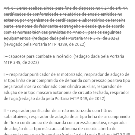
Art. 6º Serão aceitos, ainda, para fins do disposto no § 2º do art. 4º,
certificados de conformidade e relatórios de ensaio emitidos no
exterior, por organismos de certificação e laboratórios de terceira
parte, em nome do fabricante estrangeiro e desde que de acordo
com as normas técnicas previstas no Anexo I, para os seguintes
equipamentos: (redação dada pela Portaria MTP 349, de 2022)
(revogado pela Portaria MTP 4389, de 2022)
I – capacete para combate a incêndio; (redação dada pela Portaria
MTP 349, de 2022)
II – respirador purificador de ar motorizado, respirador de adução de
ar tipo linha de ar comprimido de demanda com pressão positiva tipo
peça facial inteira combinado com cilindro auxiliar, respirador de
adução de ar tipo máscara autônoma de circuito fechado, respirador
de fuga;(redação dada pela Portaria MTP 349, de 2022)
III – respirador purificador de ar não motorizado com filtros
substituíveis, respirador de adução de ar tipo linha de ar comprimido
de fluxo contínuo ou de demanda com pressão positiva, respirador
de adução de ar tipo máscara autônoma de circuito aberto de
demanda com pressão positiva;(redação dada pela Portaria MTP 349,