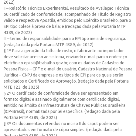
2022)
II – Relatório Técnico Experimental, Resultado de Avaliação Técnica
ou certificado de conformidade, acompanhado de Título de Registro
válido e respectiva Apostila, emitidos pelo Exército Brasileiro, para o
EPI tipo colete à prova de bala; e (redação dada pela Portaria MTP
4389, de 2022)
III – termo de responsabilidade, para o EPI tipo meia de segurança.
(redação dada pela Portaria MTP 4389, de 2022)
§ 1º Para a geração da folha de rosto, o fabricante ou importador
deve solicitar acesso ao sistema, enviando e-mail para o endereço
eletrônico epi.sit@trabalho.gov.br, com os dados de Cadastro de
Pessoa Física – CPF e e-mail do usuário, Cadastro Nacional de Pessoa
Jurídica – CNPJ da empresa e os tipos de EPI para os quais serão
solicitados o Certificado de Aprovação. (redação dada pela Portaria
MTE 122, de 2025)
§ 2º O certificado de conformidade deve ser apresentado em
formato digital e assinado digitalmente com certificado digital,
emitido no âmbito da Infraestrutura de Chaves Públicas Brasileira
(ICP-Brasil), normatizada por lei específica. (redação dada pela
Portaria MTP 4389, de 2022)
§ 3º Os documentos referidos no inciso II do caput podem ser
apresentados em formato de cópia simples. (redação dada pela
Portaria MTP 4389, de 2022)