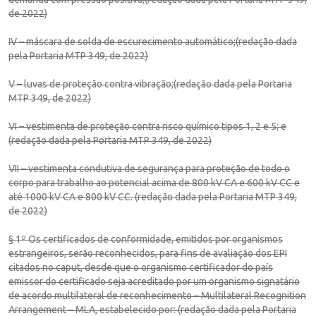
de 2022)
IV – máscara de solda de escurecimento automático;(redação dada
pela Portaria MTP 349, de 2022)
V – luvas de proteção contra vibração;(redação dada pela Portaria
MTP 349, de 2022)
VI – vestimenta de proteção contra risco químico tipos 1, 2 e 5; e
(redação dada pela Portaria MTP 349, de 2022)
VII – vestimenta condutiva de segurança para proteção de todo o
corpo para trabalho ao potencial acima de 800 kV CA e 600 kV CC e
até 1000 kV CA e 800 kV CC. (redação dada pela Portaria MTP 349,
de 2022)
§ 1º Os certificados de conformidade, emitidos por organismos
estrangeiros, serão reconhecidos, para fins de avaliação dos EPI
citados no caput, desde que o organismo certificador do país
emissor do certificado seja acreditado por um organismo signatário
de acordo multilateral de reconhecimento – Multilateral Recognition
Arrangement – MLA, estabelecido por: (redação dada pela Portaria