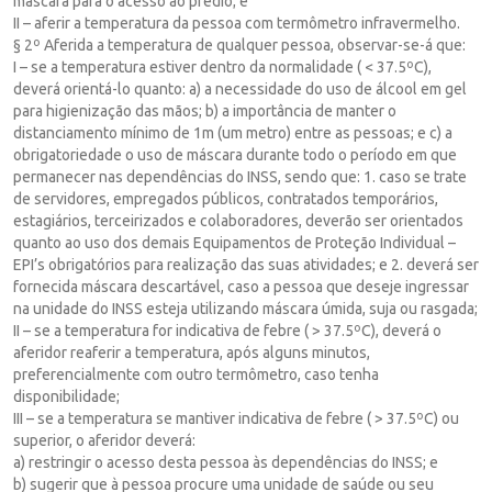
máscara para o acesso ao prédio; e
II – aferir a temperatura da pessoa com termômetro infravermelho.
§ 2º Aferida a temperatura de qualquer pessoa, observar-se-á que:
I – se a temperatura estiver dentro da normalidade ( < 37.5ºC),
deverá orientá-lo quanto: a) a necessidade do uso de álcool em gel
para higienização das mãos; b) a importância de manter o
distanciamento mínimo de 1m (um metro) entre as pessoas; e c) a
obrigatoriedade o uso de máscara durante todo o período em que
permanecer nas dependências do INSS, sendo que: 1. caso se trate
de servidores, empregados públicos, contratados temporários,
estagiários, terceirizados e colaboradores, deverão ser orientados
quanto ao uso dos demais Equipamentos de Proteção Individual –
EPI’s obrigatórios para realização das suas atividades; e 2. deverá ser
fornecida máscara descartável, caso a pessoa que deseje ingressar
na unidade do INSS esteja utilizando máscara úmida, suja ou rasgada;
II – se a temperatura for indicativa de febre ( > 37.5ºC), deverá o
aferidor reaferir a temperatura, após alguns minutos,
preferencialmente com outro termômetro, caso tenha
disponibilidade;
III – se a temperatura se mantiver indicativa de febre ( > 37.5ºC) ou
superior, o aferidor deverá:
a) restringir o acesso desta pessoa às dependências do INSS; e
b) sugerir que à pessoa procure uma unidade de saúde ou seu