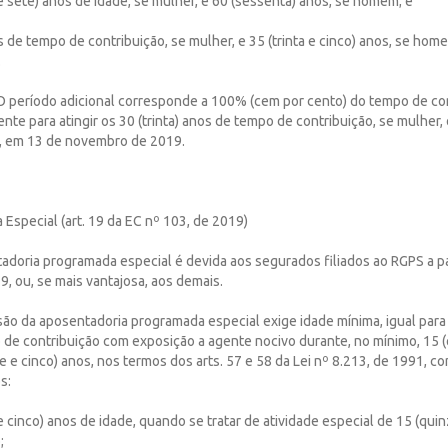
 e sete) anos de idade, se mulher, e 60 (sessenta) anos, se homem; e
nos de tempo de contribuição, se mulher, e 35 (trinta e cinco) anos, se ho
.
 O período adicional corresponde a 100% (cem por cento) do tempo de co
nte para atingir os 30 (trinta) anos de tempo de contribuição, se mulher, 
, em 13 de novembro de 2019.
Especial (art. 19 da EC nº 103, de 2019)
tadoria programada especial é devida aos segurados filiados ao RGPS a pa
, ou, se mais vantajosa, aos demais.
são da aposentadoria programada especial exige idade mínima, igual par
 de contribuição com exposição a agente nocivo durante, no mínimo, 15 (
nte e cinco) anos, nos termos dos arts. 57 e 58 da Lei nº 8.213, de 1991, c
s:
 e cinco) anos de idade, quando se tratar de atividade especial de 15 (qui
;