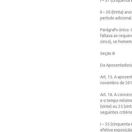
I – 57 (cinquenta
II – 30 (trinta) a
período adicional
Parágrafo único.
faltava ao requere
cinco), se homem
Seção III
Da Aposentadoria 
Art. 15. A aposen
novembro de 2019
Art. 16. A conces
e o tempo mínimo
(vinte) ou 25 (vi
seguintes critério
I – 55 (cinquenta
efetiva exposição