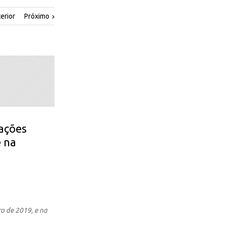
erior
Próximo
rações
e na
o de 2019, e na