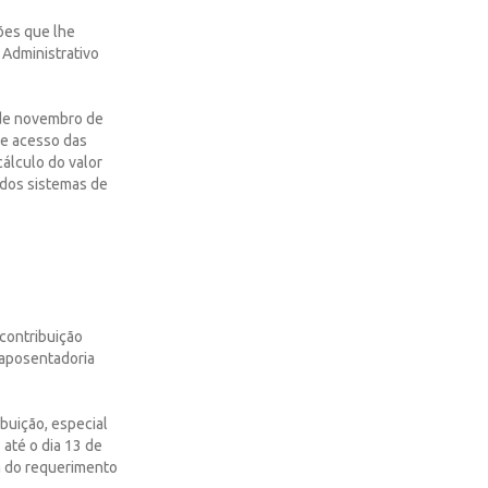
es que lhe
 Administrativo
2 de novembro de
de acesso das
álculo do valor
 dos sistemas de
 contribuição
 aposentadoria
ibuição, especial
até o dia 13 de
a do requerimento