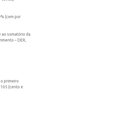
00% (cem por
 ao somatório da
rimento – DER,
 o primeiro
 105 (cento e