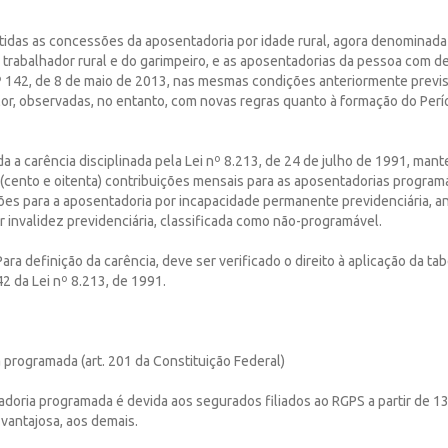
ntidas as concessões da aposentadoria por idade rural, agora denominada
trabalhador rural e do garimpeiro, e as aposentadorias da pessoa com def
142, de 8 de maio de 2013, nas mesmas condições anteriormente previst
lor, observadas, no entanto, com novas regras quanto à formação do Perí
ida a carência disciplinada pela Lei nº 8.213, de 24 de julho de 1991, mant
(cento e oitenta) contribuições mensais para as aposentadorias program
ões para a aposentadoria por incapacidade permanente previdenciária, an
 invalidez previdenciária, classificada como não-programável.
Para definição da carência, deve ser verificado o direito à aplicação da ta
42 da Lei nº 8.213, de 1991.
programada (art. 201 da Constituição Federal)
tadoria programada é devida aos segurados filiados ao RGPS a partir de 
 vantajosa, aos demais.