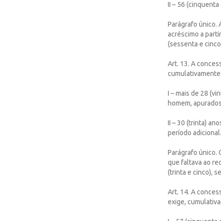
II – 56 (cinquent
Parágrafo único. 
acréscimo a parti
(sessenta e cinco
Art. 13. A conces
cumulativamente
I – mais de 28 (vi
homem, apurados
II – 30 (trinta) a
período adicional
Parágrafo único.
que faltava ao re
(trinta e cinco)
Art. 14. A conces
exige, cumulativ