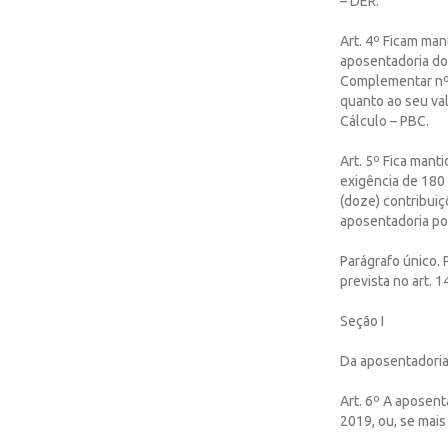
– DER.
Art. 4º Ficam ma
aposentadoria do 
Complementar nº 
quanto ao seu va
Cálculo – PBC.
Art. 5º Fica mant
exigência de 180 
(doze) contribuiç
aposentadoria por
Parágrafo único. 
prevista no art. 1
Seção I
Da aposentadoria 
Art. 6º A aposen
2019, ou, se mais