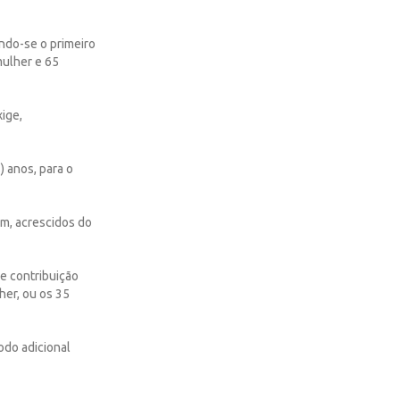
ando-se o primeiro
mulher e 65
ige,
s) anos, para o
mem, acrescidos do
e contribuição
her, ou os 35
odo adicional