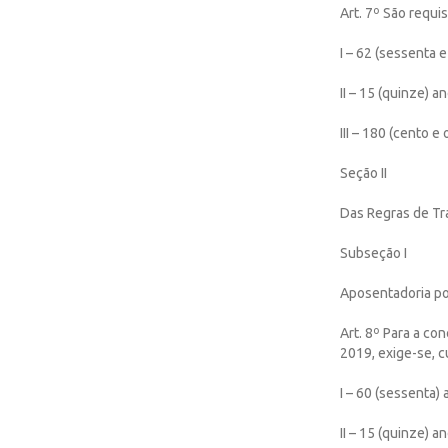
Art. 7º São requ
I – 62 (sessenta 
II – 15 (quinze) 
III – 180 (cento e
Seção II
Das Regras de Tr
Subseção I
Aposentadoria por
Art. 8º Para a co
2019, exige-se, 
I – 60 (sessenta)
II – 15 (quinze) 