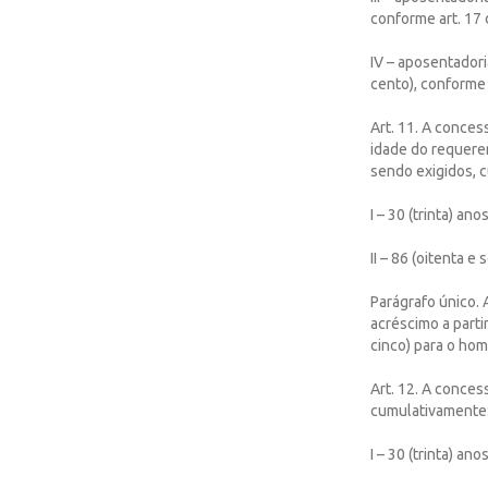
conforme art. 17 
IV – aposentador
cento), conforme 
Art. 11. A conce
idade do requere
sendo exigidos, 
I – 30 (trinta) a
II – 86 (oitenta e
Parágrafo único. 
acréscimo a parti
cinco) para o hom
Art. 12. A conce
cumulativamente
I – 30 (trinta) a