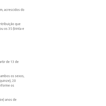
mem, acrescidos do
ntribuição que
ou os 35 (trinta e
rtir de 13 de
a ambos os sexos,
quinze), 20
onforme os
nze) anos de