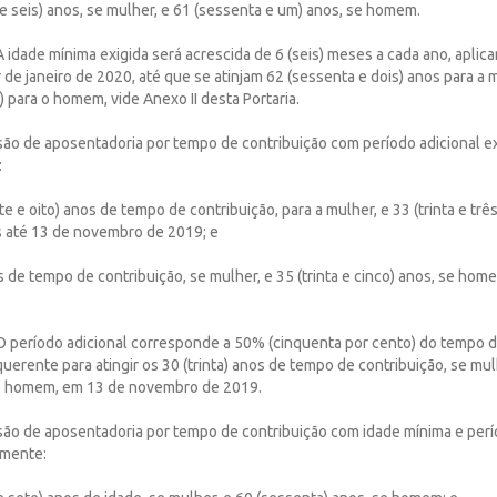
a e seis) anos, se mulher, e 61 (sessenta e um) anos, se homem.
A idade mínima exigida será acrescida de 6 (seis) meses a cada ano, aplic
r de janeiro de 2020, até que se atinjam 62 (sessenta e dois) anos para a 
) para o homem, vide Anexo II desta Portaria.
são de aposentadoria por tempo de contribuição com período adicional ex
:
nte e oito) anos de tempo de contribuição, para a mulher, e 33 (trinta e trê
 até 13 de novembro de 2019; e
nos de tempo de contribuição, se mulher, e 35 (trinta e cinco) anos, se ho
.
 O período adicional corresponde a 50% (cinquenta por cento) do tempo d
querente para atingir os 30 (trinta) anos de tempo de contribuição, se mul
, se homem, em 13 de novembro de 2019.
são de aposentadoria por tempo de contribuição com idade mínima e perí
amente: