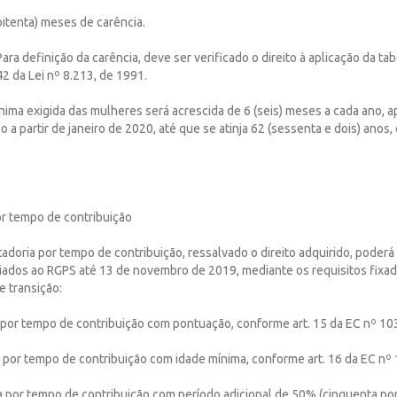
 oitenta) meses de carência.
Para definição da carência, deve ser verificado o direito à aplicação da ta
42 da Lei nº 8.213, de 1991.
ínima exigida das mulheres será acrescida de 6 (seis) meses a cada ano, a
o a partir de janeiro de 2020, até que se atinja 62 (sessenta e dois) ano
r tempo de contribuição
tadoria por tempo de contribuição, ressalvado o direito adquirido, poder
liados ao RGPS até 13 de novembro de 2019, mediante os requisitos fixa
e transição:
 por tempo de contribuição com pontuação, conforme art. 15 da EC nº 10
a por tempo de contribuição com idade mínima, conforme art. 16 da EC nº 
ia por tempo de contribuição com período adicional de 50% (cinquenta por