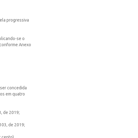
bela progressiva
plicando-se o
s, conforme Anexo
á ser concedida
dos em quatro
3, de 2019;
103, de 2019;
 cento),