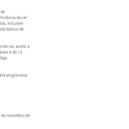
 de
iciência da Lei
as, inclusive
odo Básico de
endo-se, assim, a
áveis e de 12
tiga
bela progressiva
13 de novembro de