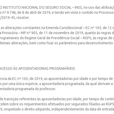
 INSTITUTO NACIONAL DO SEGURO SOCIAL – INSS, no uso das atribuiçõ
 nº 9.746, de 8 de abril de 2019, e tendo em vista o contido no Processo
/2019-45, resolve:
ar as alterações constantes na Emenda Constitucional – EC nº 103, de 1
a Provisória – MP nº 905, de 11 de novembro de 2019, quanto às regras 
ogramáveis do Regime Geral de Previdência Social – RGPS, às regras de c
 demais alterações, bem como fixar os parâmetros para desenvolvimento
 ACESSO ÀS APOSENTADORIAS PROGRAMÁVEIS
ência da EC nº 103, de 2019, as aposentadorias por idade e por tempo de
as por uma única espécie, a aposentadoria programada, da qual derivam a
sentadoria programada do professor.
 de transição referentes às aposentadorias por idade, por tempo de contr
ncidem sobre os requerimentos efetuados por segurados filiados ao RGPS 
, respeitado o direito adquirido, independentemente da data de entrad