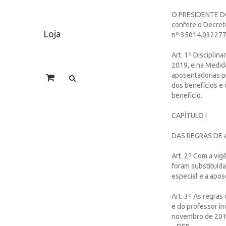
O PRESIDENTE DO
confere o Decreto
Loja
nº 35014.032277
Art. 1º Disciplin
2019, e na Medid
aposentadorias pr
dos benefícios e
benefício.
CAPÍTULO I
DAS REGRAS DE
Art. 2º Com a vig
foram substituíd
especial e a apo
Art. 3º As regras
e do professor i
novembro de 2019