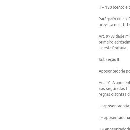
III – 180 (cento e
Parágrafo único. 
prevista no art. 1
Art. 9º A idade m
primeiro acréscim
II desta Portaria.
Subseção II
Aposentadoria po
Art. 10. A aposen
aos segurados fi
regras distintas d
I – aposentadoria
II – aposentadori
III – aposentador