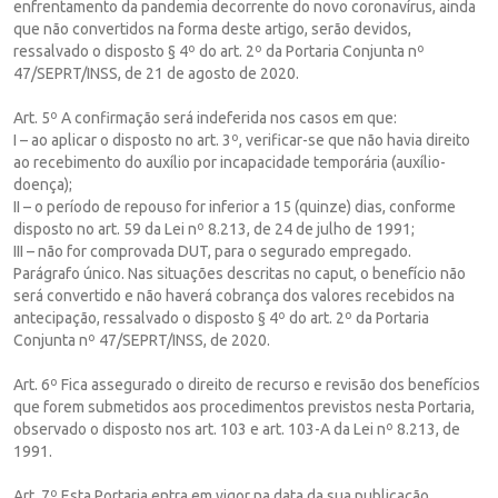
enfrentamento da pandemia decorrente do novo coronavírus, ainda
que não convertidos na forma deste artigo, serão devidos,
ressalvado o disposto § 4º do art. 2º da Portaria Conjunta nº
47/SEPRT/INSS, de 21 de agosto de 2020.
Art. 5º A confirmação será indeferida nos casos em que:
I – ao aplicar o disposto no art. 3º, verificar-se que não havia direito
ao recebimento do auxílio por incapacidade temporária (auxílio-
doença);
II – o período de repouso for inferior a 15 (quinze) dias, conforme
disposto no art. 59 da Lei nº 8.213, de 24 de julho de 1991;
III – não for comprovada DUT, para o segurado empregado.
Parágrafo único. Nas situações descritas no caput, o benefício não
será convertido e não haverá cobrança dos valores recebidos na
antecipação, ressalvado o disposto § 4º do art. 2º da Portaria
Conjunta nº 47/SEPRT/INSS, de 2020.
Art. 6º Fica assegurado o direito de recurso e revisão dos benefícios
que forem submetidos aos procedimentos previstos nesta Portaria,
observado o disposto nos art. 103 e art. 103-A da Lei nº 8.213, de
1991.
Art. 7º Esta Portaria entra em vigor na data da sua publicação.