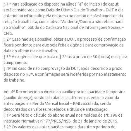
§ 1º Para aplicação do disposto na alínea “a” do inciso I do caput,
será considerada como Data do Último Dia de Trabalho – DUT o dia
anterior ao informado pela empresa no campo de afastamentos da
relação trabalhista, com motivo “Acidente/Doença não relacionada
ao trabalho”, obtido do Cadastro Nacional de Informações Sociais –
CNIS.
§ 2º Caso não seja possível obter a DUT, o processo de confirmação
ficará pendente para que seja feita exigência para comprovação da
data do último dia de trabalho.
§ 3º A exigência de que trata o § 2º terá prazo de 30 (trinta) dias para
cumprimento.
§ 4º Em caso de não comprovação da DUT, após decorrido o prazo
disposto no § 3º, a confirmação será indeferida por não afastamento
do trabalho.
Art. 4º Reconhecido o direito ao auxílio por incapacidade temporária
(auxílio-doença), serão calculadas as diferenças entre o valor da
antecipação e a Renda Mensal Inicial – RMI calculada, sendo
descontados os valores recebidos a título de antecipação.
§ 1º Será feito o cálculo do abono anual nos moldes do art. 396 da
Instrução Normativa nº 77/PRES/INSS, de 21 de janeiro de 2015.
§ 2º Os valores das antecipações, pagos durante o período de