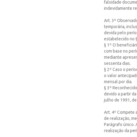
falsidade docume
indevidamente re
Art. 3º Observado
temporária, inclus
devida pelo perío
estabelecido no §
§ 1º O beneficiár
com base no perí
mediante apresen
sessenta dias.
§ 2º Caso o perí
o valor antecipad
mensal por dia.
§ 3º Reconhecido 
devido a partir d
julho de 1991, d
Art. 4º Compete a
de realização, me
Parágrafo único. 
realização da per