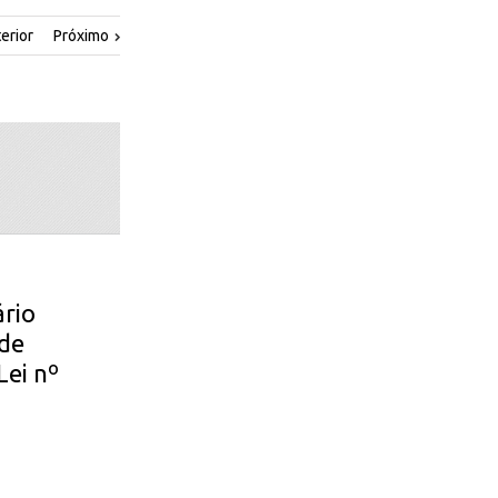
erior
Próximo
ário
ade
Lei nº