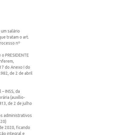
 um salário
ue tratam o art.
Processo nº
 o PRESIDENTE
nferem,
 17 do Anexo I do
.982, de 2 de abril
l – INSS, da
ária (auxílio-
413, de 2 de julho
os administrativos
020)
de 2020, ficando
ção integral e