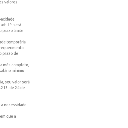
os valores
apacidade
art. 1º, será
o prazo limite
dade temporária
 requerimento
o prazo de
 a mês completo,
salário mínimo
a, seu valor será
8.213, de 24 de
re a necessidade
s em que a