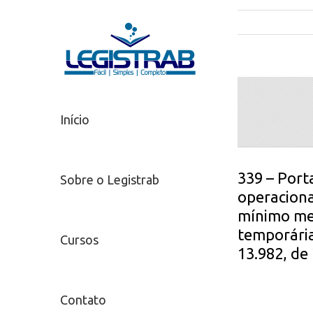
Início
339 – Porta
Sobre o Legistrab
operaciona
mínimo men
temporária
Cursos
13.982, de
Contato