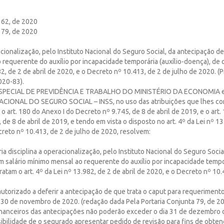
 62, de 2020
 79, de 2020
acionalização, pelo Instituto Nacional do Seguro Social, da antecipação de
requerente do auxílio por incapacidade temporária (auxílio-doença), de q
82, de 2 de abril de 2020, e o Decreto nº 10.413, de 2 de julho de 2020. (
20-83).
SPECIAL DE PREVIDÊNCIA E TRABALHO DO MINISTÉRIO DA ECONOMIA e
CIONAL DO SEGURO SOCIAL – INSS, no uso das atribuições que lhes co
o art. 180 do Anexo I do Decreto nº 9.745, de 8 de abril de 2019, e o art.
de 8 de abril de 2019, e tendo em vista o disposto no art. 4º da Lei nº 13
reto nº 10.413, de 2 de julho de 2020, resolvem:
ria disciplina a operacionalização, pelo Instituto Nacional do Seguro Socia
 salário mínimo mensal ao requerente do auxílio por incapacidade tempor
ratam o art. 4º da Lei nº 13.982, de 2 de abril de 2020, e o Decreto nº 10.
autorizado a deferir a antecipação de que trata o caput para requeriment
 30 de novembro de 2020. (redação dada Pela Portaria Conjunta 79, de 2
financeiros das antecipações não poderão exceder o dia 31 de dezembro 
ibilidade de o segurado apresentar pedido de revisão para fins de obten