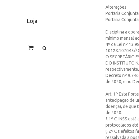
Alterações:
Portaria Conjunta
Portaria Conjunta
Loja
Disciplina a oper
mínimo mensal ao 
4º da Lei nº 13.9
10128.107045/20
O SECRETÁRIO E
DO INSTITUTO NA
respectivamente, 
Decreto nº 9.746, 
de 2020, e no Dec
Art. 1º Esta Porta
antecipação de um
doença), de que t
de 2020.
§ 1º O INSS está 
protocolados até
§ 2º Os efeitos 
ressalvada a poss