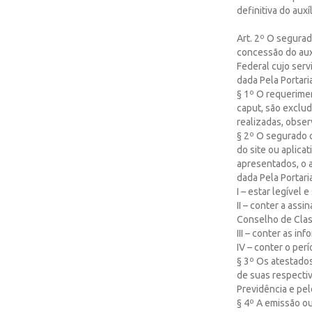
definitiva do aux
Art. 2º O segura
concessão do aux
Federal cujo serv
dada Pela Portari
§ 1º O requerime
caput, são exclud
realizadas, obser
§ 2º O segurado q
do site ou aplic
apresentados, o 
dada Pela Portari
I – estar legível 
II – conter a ass
Conselho de Clas
III – conter as i
IV – conter o per
§ 3º Os atestado
de suas respectiv
Previdência e pel
§ 4º A emissão o