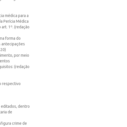
ia médica para a
a Perícia Médica
art. 1º. (redação
 na forma do
s antecipações
020)
rimento, por meio
mentos
uisitos: (redação
do respectivo
 editados, dentro
aria de
figura crime de