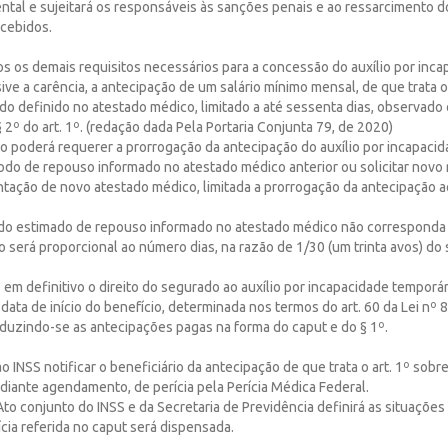
ntal e sujeitará os responsáveis às sanções penais e ao ressarcimento d
cebidos.
s os demais requisitos necessários para a concessão do auxílio por inc
ive a carência, a antecipação de um salário mínimo mensal, de que trata o 
do definido no atestado médico, limitado a até sessenta dias, observado 
 2º do art. 1º. (redação dada Pela Portaria Conjunta 79, de 2020)
io poderá requerer a prorrogação da antecipação do auxílio por incapaci
odo de repouso informado no atestado médico anterior ou solicitar novo
tação de novo atestado médico, limitada a prorrogação da antecipação a
odo estimado de repouso informado no atestado médico não corresponda
o será proporcional ao número dias, na razão de 1/30 (um trinta avos) do 
em definitivo o direito do segurado ao auxílio por incapacidade temporári
a data de início do benefício, determinada nos termos do art. 60 da Lei nº 
eduzindo-se as antecipações pagas na forma do caput e do § 1º.
o INSS notificar o beneficiário da antecipação de que trata o art. 1º sob
diante agendamento, de perícia pela Perícia Médica Federal.
Ato conjunto do INSS e da Secretaria de Previdência definirá as situaçõe
ícia referida no caput será dispensada.