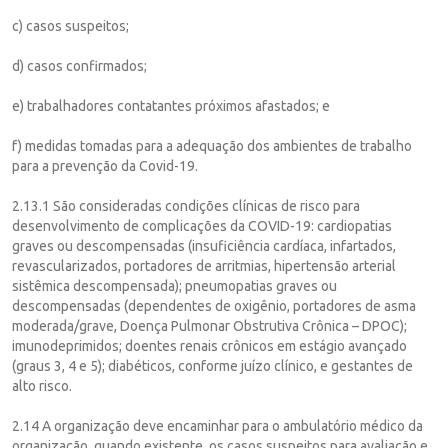
c) casos suspeitos;
d) casos confirmados;
e) trabalhadores contatantes próximos afastados; e
f) medidas tomadas para a adequação dos ambientes de trabalho
para a prevenção da Covid-19.
2.13.1 São consideradas condições clínicas de risco para
desenvolvimento de complicações da COVID-19: cardiopatias
graves ou descompensadas (insuficiência cardíaca, infartados,
revascularizados, portadores de arritmias, hipertensão arterial
sistêmica descompensada); pneumopatias graves ou
descompensadas (dependentes de oxigênio, portadores de asma
moderada/grave, Doença Pulmonar Obstrutiva Crônica – DPOC);
imunodeprimidos; doentes renais crônicos em estágio avançado
(graus 3, 4 e 5); diabéticos, conforme juízo clínico, e gestantes de
alto risco.
2.14 A organização deve encaminhar para o ambulatório médico da
organização, quando existente, os casos suspeitos para avaliação e