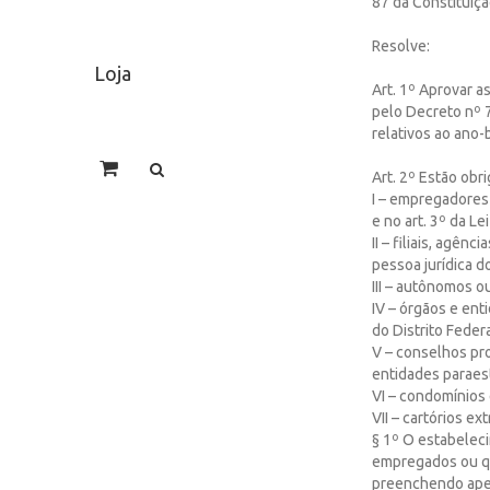
87 da Constituiçã
Resolve:
Loja
Art. 1º Aprovar a
pelo Decreto nº 
relativos ao ano-
Art. 2º Estão obri
I – empregadores 
e no art. 3º da L
II – filiais, agê
pessoa jurídica do
III – autônomos 
IV – órgãos e ent
do Distrito Federa
V – conselhos prof
entidades paraest
VI – condomínios 
VII – cartórios ex
§ 1º O estabelec
empregados ou qu
preenchendo apen