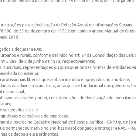
o e tendo em vista o disposto no art. 24 da Lei nº 7.998, de 11 de janeiro
s instruções para a declaração da Relação Anual de Informações Sociais – R
76.900, de 23 de dezembro de 1975, bem como o anexo Manual de Orient
base 2018.
gados a declarar a RAIS:
urbanos e rurais, conforme definido no art. 2º da Consolidação das Leis 
ei nº 5.889, de 8 de junho de 1973, respectivamente;
ncias, sucursais, representações ou quaisquer outras formas de entidades v
miciliada no exterior;
ou profissionais liberais que tenham mantido empregados no ano-base;
idades da administração direta, autárquica e fundacional dos governos fed
l e municipal;
issionais, criados por lei, com atribuições de fiscalização do exercício pr
atais;
e sociedades civis; e
trajudiciais e consórcios de empresas.
imento inscrito no Cadastro Nacional de Pessoa Jurídica – CNPJ que não
e permaneceu inativo no ano-base está obrigado a entregar a RAIS – R
as os dados a ele pertinentes.