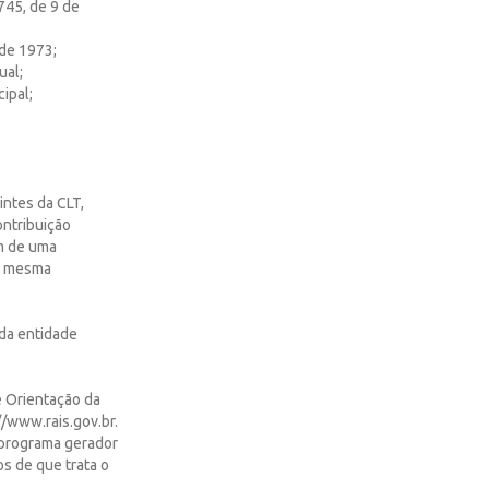
745, de 9 de
 de 1973;
ual;
ipal;
intes da CLT,
ontribuição
em de uma
da mesma
 da entidade
e Orientação da
//www.rais.gov.br.
o programa gerador
s de que trata o