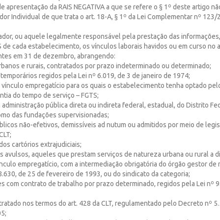
de apresentação da RAIS NEGATIVA a que se refere o § 1º deste artigo não
r Individual de que trata o art. 18-A, § 1º da Lei Complementar nº 123/
ador, ou aquele legalmente responsável pela prestação das informações
S de cada estabelecimento, os vínculos laborais havidos ou em curso no
ntes em 31 de dezembro, abrangendo:
rbanos e rurais, contratados por prazo indeterminado ou determinado;
s temporários regidos pela Lei nº 6.019, de 3 de janeiro de 1974;
em vínculo empregatício para os quais o estabelecimento tenha optado pe
ntia do tempo de serviço – FGTS;
 administração pública direta ou indireta federal, estadual, do Distrito Fe
omo das fundações supervisionadas;
blicos não-efetivos, demissíveis ad nutum ou admitidos por meio de legis
CLT;
os cartórios extrajudiciais;
es avulsos, aqueles que prestam serviços de natureza urbana ou rural a d
nculo empregatício, com a intermediação obrigatória do órgão gestor de 
8.630, de 25 de fevereiro de 1993, ou do sindicato da categoria;
res com contrato de trabalho por prazo determinado, regidos pela Lei nº 9
tratado nos termos do art. 428 da CLT, regulamentado pelo Decreto nº 5.
5;