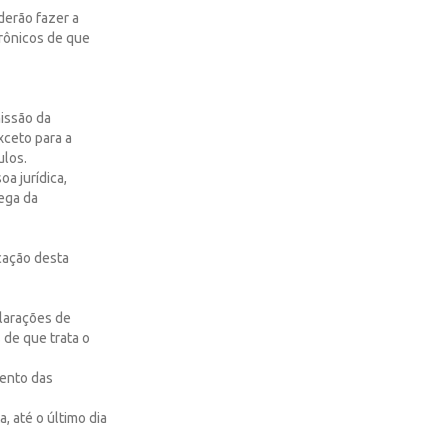
derão fazer a
rônicos de que
missão da
xceto para a
ulos.
a jurídica,
ega da
icação desta
clarações de
 de que trata o
mento das
, até o último dia