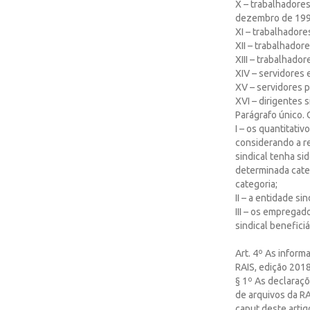
X – trabalhadores
dezembro de 199
XI – trabalhadore
XII – trabalhador
XIII – trabalhado
XIV – servidores 
XV – servidores p
XVI – dirigentes s
Parágrafo único. 
I – os quantitati
considerando a r
sindical tenha s
determinada cate
categoria;
II – a entidade si
III – os empregad
sindical beneficiá
Art. 4º As infor
RAIS, edição 2018
§ 1º As declaraçõ
de arquivos da R
caput deste artig