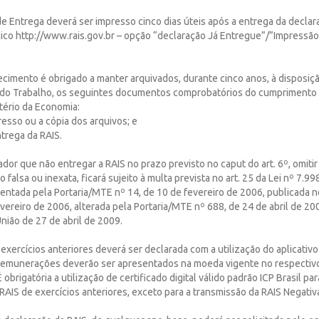
de Entrega deverá ser impresso cinco dias úteis após a entrega da declara
ico http://www.rais.gov.br – opção “declaração Já Entregue”/”Impressão
ecimento é obrigado a manter arquivados, durante cinco anos, à disposiç
o do Trabalho, os seguintes documentos comprobatórios do cumprimento
stério da Economia:
presso ou a cópia dos arquivos; e
ntrega da RAIS.
dor que não entregar a RAIS no prazo previsto no caput do art. 6º, omiti
 falsa ou inexata, ficará sujeito à multa prevista no art. 25 da Lei nº 7.99
ntada pela Portaria/MTE nº 14, de 10 de fevereiro de 2006, publicada no
vereiro de 2006, alterada pela Portaria/MTE nº 688, de 24 de abril de 20
União de 27 de abril de 2009.
e exercícios anteriores deverá ser declarada com a utilização do aplicati
 remunerações deverão ser apresentados na moeda vigente no respectiv
 obrigatória a utilização de certificado digital válido padrão ICP Brasil pa
RAIS de exercícios anteriores, exceto para a transmissão da RAIS Negativ