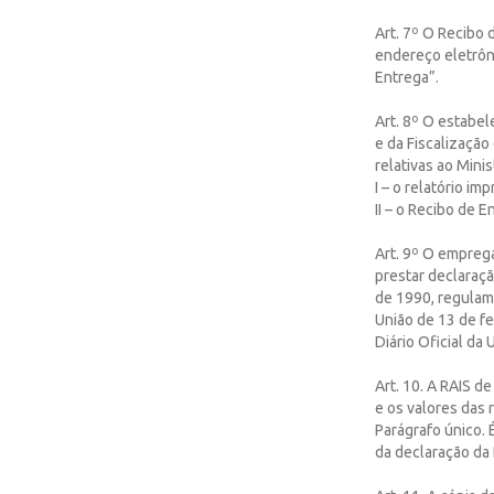
Art. 7º O Recibo 
endereço eletrôn
Entrega”.
Art. 8º O estabel
e da Fiscalizaçã
relativas ao Mini
I – o relatório im
II – o Recibo de E
Art. 9º O emprega
prestar declaração
de 1990, regulame
União de 13 de fe
Diário Oficial da 
Art. 10. A RAIS d
e os valores das
Parágrafo único. É
da declaração da 