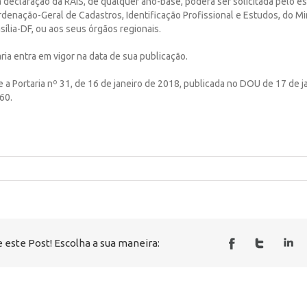
da declaração da RAIS, de qualquer ano-base, poderá ser solicitada pelo 
denação-Geral de Cadastros, Identificação Profissional e Estudos, do Mi
ília-DF, ou aos seus órgãos regionais.
aria entra em vigor na data de sua publicação.
e a Portaria nº 31, de 16 de janeiro de 2018, publicada no DOU de 17 de j
60.
 este Post! Escolha a sua maneira: