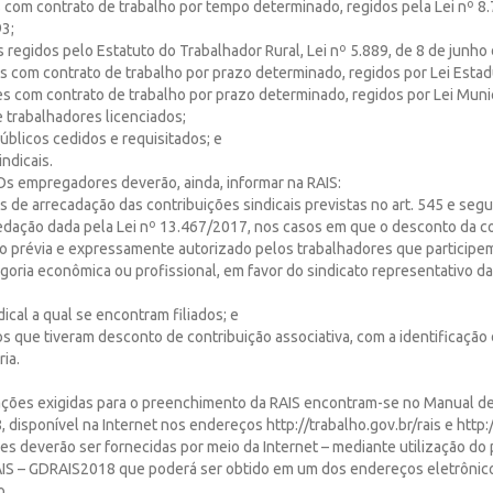
 com contrato de trabalho por tempo determinado, regidos pela Lei nº 8.
3;
s regidos pelo Estatuto do Trabalhador Rural, Lei nº 5.889, de 8 de junho
es com contrato de trabalho por prazo determinado, regidos por Lei Estad
res com contrato de trabalho por prazo determinado, regidos por Lei Munic
e trabalhadores licenciados;
úblicos cedidos e requisitados; e
indicais.
Os empregadores deverão, ainda, informar na RAIS:
vos de arrecadação das contribuições sindicais previstas no art. 545 e segu
edação dada pela Lei nº 13.467/2017, nos casos em que o desconto da c
ido prévia e expressamente autorizado pelos trabalhadores que particip
goria econômica ou profissional, em favor do sindicato representativo 
ndical a qual se encontram filiados; e
os que tiveram desconto de contribuição associativa, com a identificação
ria.
mações exigidas para o preenchimento da RAIS encontram-se no Manual d
, disponível na Internet nos endereços http://trabalho.gov.br/rais e http:
es deverão ser fornecidas por meio da Internet – mediante utilização d
AIS – GDRAIS2018 que poderá ser obtido em um dos endereços eletrônico
o.