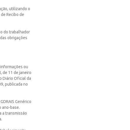
ção, utilizando o
 de Recibo de
ão do trabalhador
 das obrigações
r informações ou
8, de 11 de janeiro
 Diário Oficial da
09, publicada no
vo GDRAIS Genérico
o ano-base.
ra a transmissão
a.