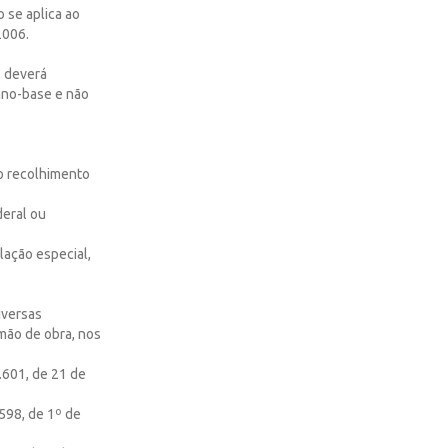
 se aplica ao
2006.
, deverá
 ano-base e não
lo recolhimento
deral ou
lação especial,
iversas
mão de obra, nos
.601, de 21 de
598, de 1º de