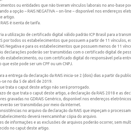
cimentos ou entidades que não tiveram vínculos laborais no ano-base po
ando a opção – RAIS NEGATIVA – on-line – disponível nos endereços elet
e artigo.
RAIS é isenta de tarifa.
ria a utilização de certificado digital válido padrão ICP Brasil para a trans
S por todos os estabelecimentos que possuem a partir de 11 vínculos, e
AIS Negativa e para os estabelecimentos que possuem menos de 11 vínc
As declarações poderão ser transmitidas com o certificado digital de pesso
do estabelecimento, ou com certificado digital do responsável pela entr
o que este pode ser um CPF ou um CNPJ.
ra a entrega da declaração da RAIS inicia-se 2 (dois) dias a partir da publ
-se no dia 5 de abril de 2019.
ue trata o caput deste artigo não será prorrogado.
azo de que trata o caput deste artigo, a declaração da RAIS 2018 e as de
ores gravadas no GDRAIS Genérico, disponível nos endereços eletrônicos
 deverão ser transmitidas por meio da Internet.
onsistências no arquivo da declaração da RAIS que impeçam o processa
stabelecimento deverá reencaminhar cópia do arquivo.
ões de informações e as exclusões de arquivos poderão ocorrer, sem multa
cido no caput deste artigo.