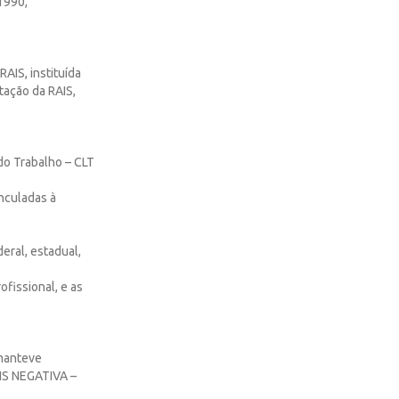
 1990,
AIS, instituída
ação da RAIS,
do Trabalho – CLT
inculadas à
eral, estadual,
ofissional, e as
 manteve
AIS NEGATIVA –