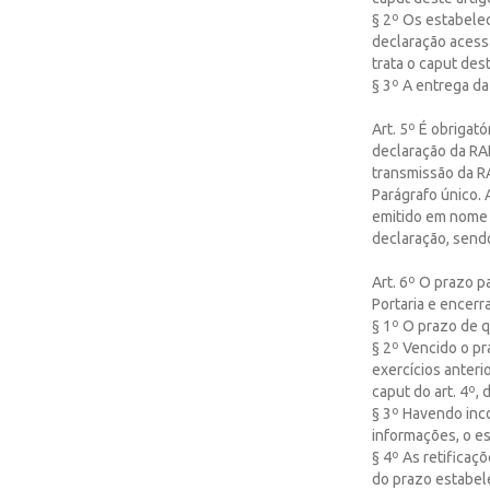
§ 2º Os estabele
declaração acess
trata o caput dest
§ 3º A entrega da 
Art. 5º É obrigató
declaração da RAI
transmissão da R
Parágrafo único. 
emitido em nome 
declaração, send
Art. 6º O prazo pa
Portaria e encerra
§ 1º O prazo de q
§ 2º Vencido o pr
exercícios anteri
caput do art. 4º,
§ 3º Havendo inc
informações, o e
§ 4º As retificaç
do prazo estabele