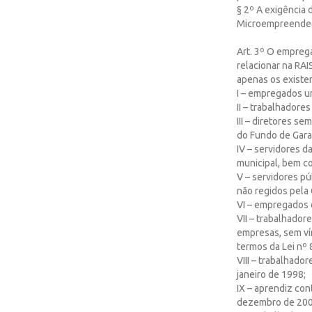
§ 2º A exigência 
Microempreendedo
Art. 3º O empreg
relacionar na RAI
apenas os existe
I – empregados u
II – trabalhadore
III – diretores s
do Fundo de Gara
IV – servidores da
municipal, bem c
V – servidores pú
não regidos pela 
VI – empregados d
VII – trabalhador
empresas, sem ví
termos da Lei nº 
VIII – trabalhado
janeiro de 1998;
IX – aprendiz con
dezembro de 200