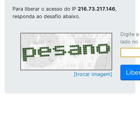
Para liberar o acesso
do IP
216.73.217.146
,
responda ao desafio abaixo.
Digite 
lado no
[trocar imagem]