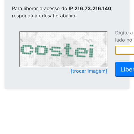
Para liberar o acesso
do IP
216.73.216.140
,
responda ao desafio abaixo.
Digite 
lado no
[trocar imagem]