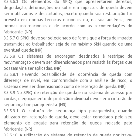
35.5.6.3 Os elementos do SPIQ que apresentarem defeitos,
degradação, deformações ou sofrerem impactos de queda devem
ser inutilizados e descartados, exceto quando sua restauração for
prevista em normas técnicas nacionais ou, na sua ausência, em
normas internacionais e de acordo com as recomendações do
fabricante. (NR)
35.5.7 O SPIQ deve ser selecionado de forma que a força de impacto
transmitida ao trabalhador seja de no máximo 6kN quando de uma
eventual queda; (NR)
35.5.8 Os sistemas de ancoragem destinados à restrição de
movimentação devem ser dimensionados para resistir às forças que
possam vir a ser aplicadas. (NR)
35.5.8.1 Havendo possibilidade de ocorrência de queda com
diferença de nível, em conformidade com a análise de risco, o
sistema deve ser dimensionado como de retenção de queda. (NR)
35.5.9 No SPIQ de retenção de queda e no sistema de acesso por
cordas, o equipamento de proteção individual deve ser o cinturão de
segurança tipo paraquedista. (NR)
35.5.9.1 O cinturão de segurança tipo paraquedista, quando
utilizado em retenção de queda, deve estar conectado pelo seu
elemento de engate para retenção de queda indicado pelo
fabricante. (NR)
35.5.10 A utilização do sistema de retenção de queda por trava-