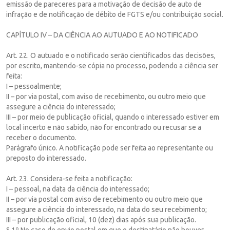
emissão de pareceres para a motivação de decisão de auto de
infração e de notificação de débito de FGTS e/ou contribuição social.
CAPÍTULO IV – DA CIÊNCIA AO AUTUADO E AO NOTIFICADO
Art. 22. O autuado e o notificado serão cientificados das decisões,
por escrito, mantendo-se cópia no processo, podendo a ciência ser
feita:
I – pessoalmente;
II – por via postal, com aviso de recebimento, ou outro meio que
assegure a ciência do interessado;
III – por meio de publicação oficial, quando o interessado estiver em
local incerto e não sabido, não for encontrado ou recusar se a
receber o documento.
Parágrafo único. A notificação pode ser feita ao representante ou
preposto do interessado.
Art. 23. Considera-se feita a notificação:
I – pessoal, na data da ciência do interessado;
II – por via postal com aviso de recebimento ou outro meio que
assegure a ciência do interessado, na data do seu recebimento;
III – por publicação oficial, 10 (dez) dias após sua publicação.
§ 1º No caso de envio postal em que o destinatário não houver