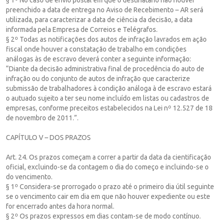
preenchido a data de entrega no Aviso de Recebimento – AR será
utilizada, para caracterizar a data de ciência da decisão, a data
informada pela Empresa de Correios e Telégrafos.
§ 2º Todas as notificações dos autos de infração lavrados em ação
fiscal onde houver a constatação de trabalho em condições
análogas às de escravo deverá conter a seguinte informação:
“Diante da decisão administrativa final de procedência do auto de
infração ou do conjunto de autos de infração que caracterize
submissão de trabalhadores à condição análoga à de escravo estará
o autuado sujeito a ter seu nome incluído em listas ou cadastros de
empresas, conforme preceitos estabelecidos na Lei nº 12.527 de 18
de novembro de 2011.”.
CAPÍTULO V – DOS PRAZOS
Art. 24. Os prazos começam a correr a partir da data da cientificação
oficial, excluindo-se da contagem o dia do começo e incluindo-se o
do vencimento.
§ 1º Considera-se prorrogado o prazo até o primeiro dia útil seguinte
se o vencimento cair em dia em que não houver expediente ou este
for encerrado antes da hora normal.
§ 2º Os prazos expressos em dias contam-se de modo contínuo.