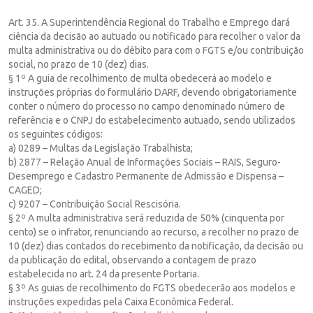
Art. 35. A Superintendência Regional do Trabalho e Emprego dará
ciência da decisão ao autuado ou notificado para recolher o valor da
multa administrativa ou do débito para com o FGTS e/ou contribuição
social, no prazo de 10 (dez) dias.
§ 1º A guia de recolhimento de multa obedecerá ao modelo e
instruções próprias do formulário DARF, devendo obrigatoriamente
conter o número do processo no campo denominado número de
referência e o CNPJ do estabelecimento autuado, sendo utilizados
os seguintes códigos:
a) 0289 – Multas da Legislação Trabalhista;
b) 2877 – Relação Anual de Informações Sociais – RAIS, Seguro-
Desemprego e Cadastro Permanente de Admissão e Dispensa –
CAGED;
c) 9207 – Contribuição Social Rescisória.
§ 2º A multa administrativa será reduzida de 50% (cinquenta por
cento) se o infrator, renunciando ao recurso, a recolher no prazo de
10 (dez) dias contados do recebimento da notificação, da decisão ou
da publicação do edital, observando a contagem de prazo
estabelecida no art. 24 da presente Portaria.
§ 3º As guias de recolhimento do FGTS obedecerão aos modelos e
instruções expedidas pela Caixa Econômica Federal.