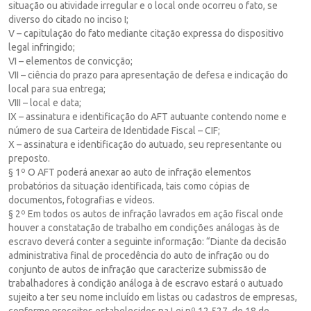
situação ou atividade irregular e o local onde ocorreu o fato, se
diverso do citado no inciso I;
V – capitulação do fato mediante citação expressa do dispositivo
legal infringido;
VI – elementos de convicção;
VII – ciência do prazo para apresentação de defesa e indicação do
local para sua entrega;
VIII – local e data;
IX – assinatura e identificação do AFT autuante contendo nome e
número de sua Carteira de Identidade Fiscal – CIF;
X – assinatura e identificação do autuado, seu representante ou
preposto.
§ 1º O AFT poderá anexar ao auto de infração elementos
probatórios da situação identificada, tais como cópias de
documentos, fotografias e vídeos.
§ 2º Em todos os autos de infração lavrados em ação fiscal onde
houver a constatação de trabalho em condições análogas às de
escravo deverá conter a seguinte informação: “Diante da decisão
administrativa final de procedência do auto de infração ou do
conjunto de autos de infração que caracterize submissão de
trabalhadores à condição análoga à de escravo estará o autuado
sujeito a ter seu nome incluído em listas ou cadastros de empresas,
conforme preceitos estabelecidos na Lei nº 12.527, de 18 de