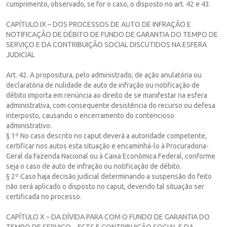
cumprimento, observado, se for o caso, o disposto no art. 42 e 43.
CAPÍTULO IX – DOS PROCESSOS DE AUTO DE INFRAÇÃO E
NOTIFICAÇÃO DE DÉBITO DE FUNDO DE GARANTIA DO TEMPO DE
SERVIÇO E DA CONTRIBUIÇÃO SOCIAL DISCUTIDOS NA ESFERA
JUDICIAL
Art. 42. A propositura, pelo administrado, de ação anulatória ou
declaratória de nulidade de auto de infração ou notificação de
débito importa em renúncia ao direito de se manifestar na esfera
administrativa, com consequente desistência do recurso ou defesa
interposto, causando o encerramento do contencioso
administrativo.
§ 1º No caso descrito no caput deverá a autoridade competente,
certificar nos autos esta situação e encaminhá-lo à Procuradoria-
Geral da Fazenda Nacional ou à Caixa Econômica Federal, conforme
seja o caso de auto de infração ou notificação de débito.
§ 2º Caso haja decisão judicial determinando a suspensão do feito
não será aplicado o disposto no caput, devendo tal situação ser
certificada no processo.
CAPÍTULO X – DA DÍVIDA PARA COM O FUNDO DE GARANTIA DO
TEMPO DE SERVIÇO – FGTS E CONTRIBUIÇÃO SOCIAL E DA