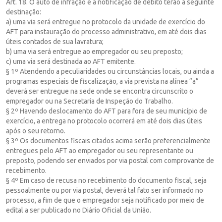
Art. 18. O auto de infração e a notificação de débito terão a seguinte
destinação:
a) uma via será entregue no protocolo da unidade de exercício do
AFT para instauração do processo administrativo, em até dois dias
úteis contados de sua lavratura;
b) uma via será entregue ao empregador ou seu preposto;
c) uma via será destinada ao AFT emitente.
§ 1º Atendendo a peculiaridades ou circunstâncias locais, ou ainda a
programas especiais de fiscalização, a via prevista na alínea “a”
deverá ser entregue na sede onde se encontra circunscrito o
empregador ou na Secretaria de Inspeção do Trabalho.
§ 2º Havendo deslocamento do AFT para fora de seu município de
exercício, a entrega no protocolo ocorrerá em até dois dias úteis
após o seu retorno.
§ 3º Os documentos fiscais citados acima serão preferencialmente
entregues pelo AFT ao empregador ou seu representante ou
preposto, podendo ser enviados por via postal com comprovante de
recebimento.
§ 4º Em caso de recusa no recebimento do documento fiscal, seja
pessoalmente ou por via postal, deverá tal fato ser informado no
processo, a fim de que o empregador seja notificado por meio de
edital a ser publicado no Diário Oficial da União.