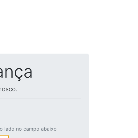
ança
nosco.
ao lado no campo abaixo