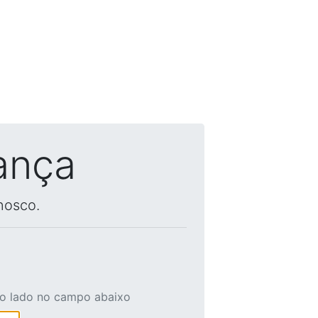
ança
nosco.
ao lado no campo abaixo