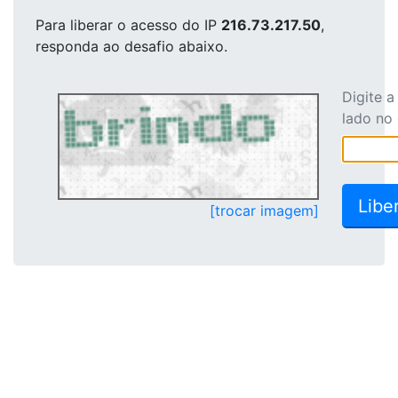
Para liberar o acesso
do IP
216.73.217.50
,
responda ao desafio abaixo.
Digite 
lado no
[trocar imagem]