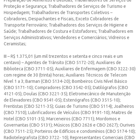
Proteção e Segurança; Trabalhadores de Serviços de Turismo e
Hospedagem; Trabalhadores de Transportes Coletivos –
Cobradores, Despachantes e Fiscais, Exceto Cobradores de
Transporte Ferroviário; Trabalhadores dos Serviços de Higiene e
Saúde; Trabalhadores de Costura e Estofadores; Trabalhadores em
Serviços Administrativos; Vendedores e Comerciários; Vidreiros e
Ceramistas;
III – R$ 1.375,01 (um mil trezentos e setenta e cinco reais e um
centavo) – Agentes de Trânsito (CBO 5172-20); Auxiliares de
Biblioteca (CBO 3711-05); Auxiliares de Enfermagem (CBO 3222-30)
com regime de 30 (trinta) horas; Auxiliares Técnicos de Telecom
Nível 1 a 3; Barman (CBO 5134-20); Bombeiros Civis Nível Básico
(CBO 5171-10); Compradores (CBO 3542-05); Datilógrafos (CBO
4121-05); Doulas (CBO 3221-35); Eletromecânico de Manutenção
de Elevadores (CBO 9541-05); Estenógrafos (CBO 3515-10);
Frentistas (CBO 5211-35); Guias de Turismo (CBO 5114); Joalheiros
(CBO 7510); Lubrificadores de Veículos (CBO 9191-10); Maitres de
Hotel (CBO 5101-35); Marceneiros (CBO 7711); Mordomos e
Governantas (CBO 5131); Músicos (CBO 2626 e CBO 2627); Ourives
(CBO 7511-25); Porteiros de Edifícios e condomínios (CBO 5174-10);
Radiotelegrafista (CBO 3722- 10); Representantes Comerciais (CBO