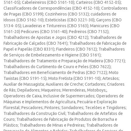
5161-05); Cabeleireiros (CBO 5161-10); Carteiros (CBO 4152-05);
Classificadores de Correspondências (CBO 4152-10); Controladores
de Pragas (CBO 5199); Cozinheiros (CBO 5132); cuidadores de
Idosos (CBO 5162-10); Esteticistas (CBO 3221-30); Garçons (CBO
5134- 05); Lavadeiras e Tintureiros (CBO 5163); Manicures (CBO
5161-20) Pedicures (CBO 5161-40); Pedreiros (CBO 7152);
Trabalhadores de Apostas e Jogos (CBO 4212); Trabalhadores de
Fabricação de Calçados (CBO 7641); Trabalhadores de Fabricação de
Papel e Papelão (CBO 8331); Fiandeiros (CBO 7612); Trabalhadores
de Serviços de Embelezamento e Higiene (CBO 5161);
Trabalhadores de Tratamento e Preparação de Madeira (CBO 7721);
Trabalhadores do Curtimento de Couro e Peles (CBO 7622);
Trabalhadores em Beneficiamento de Pedras (CBO 7122); Moto
Taxistas (CBO 5191-15); Moto Fretista (CBO 5191-10); Artesãos;
Auxiliar de Massagista; Auxiliares de Creche; Cortadores; Criadores
de Rãs; Depiladores; Maqueiros; Merendeiras, Motoboys;,
Operadores de Caixa, Inclusive de Supermercados; Operadores de
Máquinas e Implementos de Agricultura, Pecuária e Exploração
Florestal; Pescadores; Pintores; Sondadores; Tecelões e Tingidores;
Trabalhadores da Construção Civil; Trabalhadores de Artefatos de
Couro; Trabalhadores de Fabricação de Produtos de Borracha e
Plástico; Trabalhadores de Minas e Pedreiras; Trabalhadores de
Preparação de Alimentos e Bebidas; Trabalhadores de Serviços de