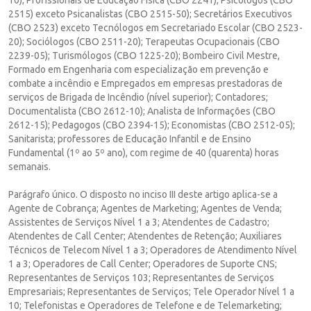
2515) exceto Psicanalistas (CBO 2515-50); Secretários Executivos
(CBO 2523) exceto Tecnólogos em Secretariado Escolar (CBO 2523-
20); Sociólogos (CBO 2511-20); Terapeutas Ocupacionais (CBO
2239-05); Turismólogos (CBO 1225-20); Bombeiro Civil Mestre,
Formado em Engenharia com especialização em prevenção e
combate a incêndio e Empregados em empresas prestadoras de
serviços de Brigada de Incêndio (nível superior); Contadores;
Documentalista (CBO 2612-10); Analista de Informações (CBO
2612-15); Pedagogos (CBO 2394-15); Economistas (CBO 2512-05);
Sanitarista; professores de Educação Infantil e de Ensino
Fundamental (1º ao 5º ano), com regime de 40 (quarenta) horas
semanais.
Parágrafo único. O disposto no inciso III deste artigo aplica-se a
Agente de Cobrança; Agentes de Marketing; Agentes de Venda;
Assistentes de Serviços Nível 1 a 3; Atendentes de Cadastro;
Atendentes de Call Center; Atendentes de Retenção; Auxiliares
Técnicos de Telecom Nível 1 a 3; Operadores de Atendimento Nível
1 a 3; Operadores de Call Center; Operadores de Suporte CNS;
Representantes de Serviços 103; Representantes de Serviços
Empresariais; Representantes de Serviços; Tele Operador Nível 1 a
10; Telefonistas e Operadores de Telefone e de Telemarketing;