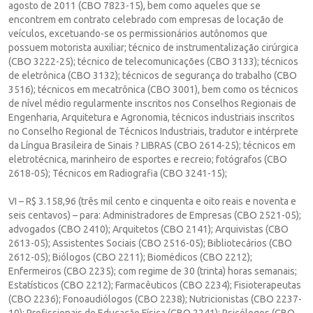
agosto de 2011 (CBO 7823-15), bem como aqueles que se
encontrem em contrato celebrado com empresas de locação de
veículos, excetuando-se os permissionários autônomos que
possuem motorista auxiliar; técnico de instrumentalização cirúrgica
(CBO 3222-25); técnico de telecomunicações (CBO 3133); técnicos
de eletrônica (CBO 3132); técnicos de segurança do trabalho (CBO
3516); técnicos em mecatrônica (CBO 3001), bem como os técnicos
de nível médio regularmente inscritos nos Conselhos Regionais de
Engenharia, Arquitetura e Agronomia, técnicos industriais inscritos
no Conselho Regional de Técnicos Industriais, tradutor e intérprete
da Língua Brasileira de Sinais ? LIBRAS (CBO 2614-25); técnicos em
eletrotécnica, marinheiro de esportes e recreio; fotógrafos (CBO
2618-05); Técnicos em Radiografia (CBO 3241-15);
VI – R$ 3.158,96 (três mil cento e cinquenta e oito reais e noventa e
seis centavos) – para: Administradores de Empresas (CBO 2521-05);
advogados (CBO 2410); Arquitetos (CBO 2141); Arquivistas (CBO
2613-05); Assistentes Sociais (CBO 2516-05); Bibliotecários (CBO
2612-05); Biólogos (CBO 2211); Biomédicos (CBO 2212);
Enfermeiros (CBO 2235); com regime de 30 (trinta) horas semanais;
Estatísticos (CBO 2212); Farmacêuticos (CBO 2234); Fisioterapeutas
(CBO 2236); Fonoaudiólogos (CBO 2238); Nutricionistas (CBO 2237-
10); Profissionais de Educação Física (CBO 2241); Psicólogos (CBO