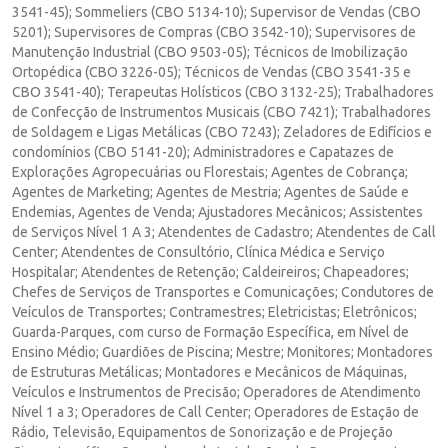
3541-45); Sommeliers (CBO 5134-10); Supervisor de Vendas (CBO
5201); Supervisores de Compras (CBO 3542-10); Supervisores de
Manutenção Industrial (CBO 9503-05); Técnicos de Imobilização
Ortopédica (CBO 3226-05); Técnicos de Vendas (CBO 3541-35 e
CBO 3541-40); Terapeutas Holísticos (CBO 3132-25); Trabalhadores
de Confecção de Instrumentos Musicais (CBO 7421); Trabalhadores
de Soldagem e Ligas Metálicas (CBO 7243); Zeladores de Edifícios e
condomínios (CBO 5141-20); Administradores e Capatazes de
Explorações Agropecuárias ou Florestais; Agentes de Cobrança;
Agentes de Marketing; Agentes de Mestria; Agentes de Saúde e
Endemias, Agentes de Venda; Ajustadores Mecânicos; Assistentes
de Serviços Nível 1 A 3; Atendentes de Cadastro; Atendentes de Call
Center; Atendentes de Consultório, Clínica Médica e Serviço
Hospitalar; Atendentes de Retenção; Caldeireiros; Chapeadores;
Chefes de Serviços de Transportes e Comunicações; Condutores de
Veículos de Transportes; Contramestres; Eletricistas; Eletrônicos;
Guarda-Parques, com curso de Formação Específica, em Nível de
Ensino Médio; Guardiões de Piscina; Mestre; Monitores; Montadores
de Estruturas Metálicas; Montadores e Mecânicos de Máquinas,
Veículos e Instrumentos de Precisão; Operadores de Atendimento
Nível 1 a 3; Operadores de Call Center; Operadores de Estação de
Rádio, Televisão, Equipamentos de Sonorização e de Projeção