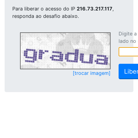
Para liberar o acesso
do IP
216.73.217.117
,
responda ao desafio abaixo.
Digite 
lado no
[trocar imagem]