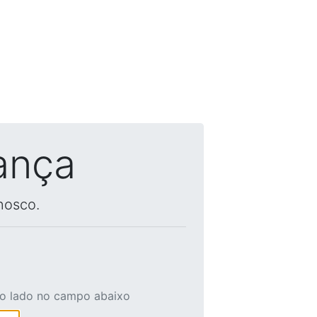
ança
nosco.
ao lado no campo abaixo