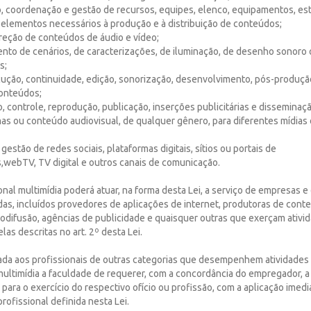
o, coordenação e gestão de recursos, equipes, elenco, equipamentos, est
 elementos necessários à produção e à distribuição de conteúdos;
ireção de conteúdos de áudio e vídeo;
ento de cenários, de caracterizações, de iluminação, de desenho sonoro
s;
ocução, continuidade, edição, sonorização, desenvolvimento, pós-produçã
onteúdos;
o, controle, reprodução, publicação, inserções publicitárias e disseminaçã
as ou conteúdo audiovisual, de qualquer gênero, para diferentes mídias 
 gestão de redes sociais, plataformas digitais, sítios ou portais de
,webTV, TV digital e outros canais de comunicação.
ional multimídia poderá atuar, na forma desta Lei, a serviço de empresas e 
das, incluídos provedores de aplicações de internet, produtoras de cont
iodifusão, agências de publicidade e quaisquer outras que exerçam ativi
las descritas no art. 2º desta Lei.
rada aos profissionais de outras categorias que desempenhem atividades
multimídia a faculdade de requerer, com a concordância do empregador, 
l para o exercício do respectivo ofício ou profissão, com a aplicação imedi
ofissional definida nesta Lei.