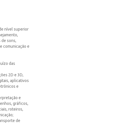
de nível superior
anejamento,
 de sons,
 de comunicação e
juízo das
mações 2D e 3D,
tais, aplicativos
etrônicos e
erpretação e
enhos, gráficos,
ais, roteiros,
nicação;
ansporte de