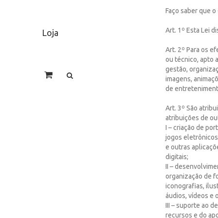
Faço saber que o 
Art. 1º Esta Lei d
Loja
Art. 2º Para os ef
ou técnico, apto 
gestão, organiza
imagens, animaçõe
de entreteniment
Art. 3º São atrib
atribuições de ou
I – criação de por
jogos eletrônicos
e outras aplicaçõ
digitais;
II – desenvolvime
organização de fo
iconografias, ilu
áudios, vídeos e 
III – suporte ao
recursos e do ap