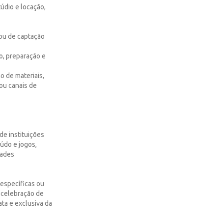
údio e locação,
 ou de captação
o, preparação e
o de materiais,
ou canais de
de instituições
eúdo e jogos,
dades
 específicas ou
a celebração de
ata e exclusiva da