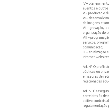
IV – planejament
eventos e outros
V – produção e d
VI – desenvolvim
de imagens e son
VII – gravação, l
organização de c
VIII – programaçã
serviços, program
comunicação;
IX – atualização e
internet,websites
Art. 4º O profiss
públicas ou priva
emissoras de rad
relacionadas àque
Art. 5º É assegu
correlatas às de 
aditivo contratua
regulamentação pr