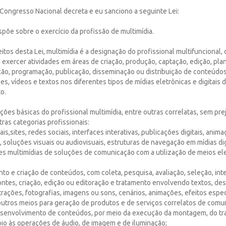
Congresso Nacional decreta e eu sanciono a seguinte Lei:
ispõe sobre o exercício da profissão de multimídia.
eitos desta Lei, multimídia é a designação do profissional multifuncional, 
a exercer atividades em áreas de criação, produção, captação, edição, pl
ção, programação, publicação, disseminação ou distribuição de conteúdos
s, vídeos e textos nos diferentes tipos de mídias eletrônicas e digitais
o.
uições básicas do profissional multimídia, entre outras correlatas, sem pre
tras categorias profissionais:
tais,sites, redes sociais, interfaces interativas, publicações digitais, ani
, soluções visuais ou audiovisuais, estruturas de navegação em mídias digi
es multimídias de soluções de comunicação com a utilização de meios el
nto e criação de conteúdos, com coleta, pesquisa, avaliação, seleção, int
ntes, criação, edição ou editoração e tratamento envolvendo textos, des
strações, fotografias, imagens ou sons, cenários, animações, efeitos especi
outros meios para geração de produtos e de serviços correlatos de comu
 desenvolvimento de conteúdos, por meio da execução da montagem, do tr
oio às operações de áudio, de imagem e de iluminação;