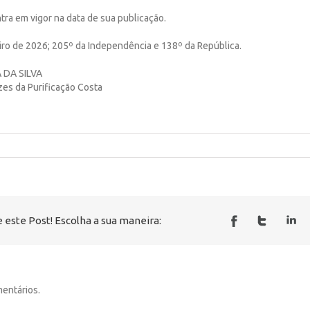
ntra em vigor na data de sua publicação.
neiro de 2026; 205º da Independência e 138º da República.
A DA SILVA
s da Purificação Costa
 este Post! Escolha a sua maneira:
entários.