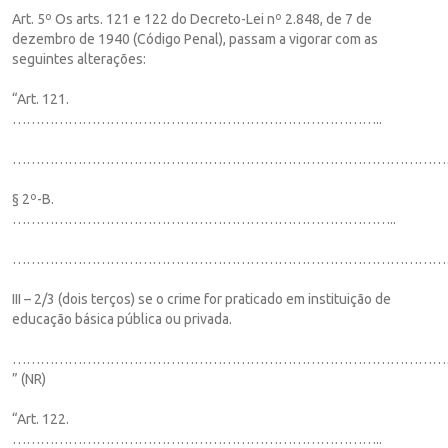
Art. 5º Os arts. 121 e 122 do Decreto-Lei nº 2.848, de 7 de
dezembro de 1940 (Código Penal), passam a vigorar com as
seguintes alterações:
“Art. 121.
……………………………………………………………………..
…………………………………………………………………………………
§ 2º-B.
………………………………………………………………………..
…………………………………………………………………………………
III – 2/3 (dois terços) se o crime for praticado em instituição de
educação básica pública ou privada.
…………………………………………………………………………………
” (NR)
“Art. 122.
……………………………………………………………………..