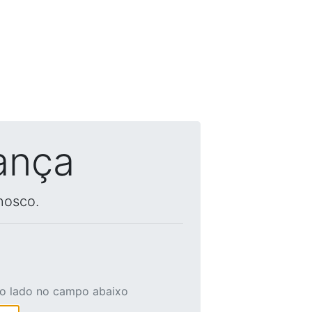
ança
nosco.
ao lado no campo abaixo