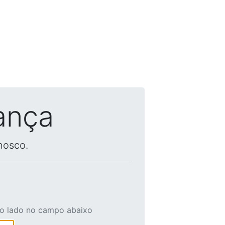
ança
nosco.
ao lado no campo abaixo