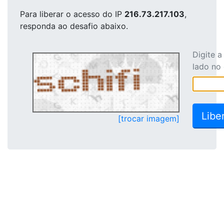
Para liberar o acesso
do IP
216.73.217.103
,
responda ao desafio abaixo.
Digite 
lado no
[trocar imagem]