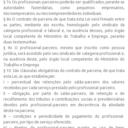
§ 7o Os profissionais-parceiros poderão ser qualificados, perante as
autoridades fazendárias, como pequenos empresários,
microempresários ou microempreendedores individuais.
§ 8o O contrato de parceria de que trata esta Lei será firmado entre
as partes, mediante ato escrito, homologado pelo sindicato da
categoria profissional e laboral e, na ausência desses, pelo órgão
local competente do Ministério do Trabalho e Emprego, perante
duas testemunhas.
§ 9o O profissional-parceiro, mesmo que inscrito como pessoa
jurídica, será assistido pelo seu sindicato de categoria profissional e,
na ausência deste, pelo órgão local competente do Ministério do
Trabalho e Emprego.
§ 10. São cláusulas obrigatórias do contrato de parceria, de que trata
esta Lei, as que estabeleçam:
I – percentual das retenções pelo salão-parceiro dos valores
recebidos por cada serviço prestado pelo profissional-parceiro;
II – obrigação, por parte do salão-parceiro, de retenção e de
recolhimento dos tributos e contribuições sociais e previdenciárias
devidos pelo profissional-parceiro em decorrência da atividade
deste na parceria;
III – condições e periodicidade do pagamento do profissional-
parceiro, por tipo de serviço oferecido;
IV – direitos do profissional-parceiro quanto ao uso de bens