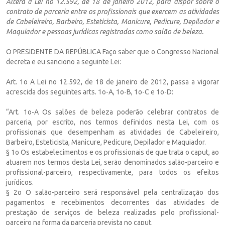
Altera a Lei no 12.592, de 18 de janeiro 2012, para dispor sobre o
contrato de parceria entre os profissionais que exercem as atividades
de Cabeleireiro, Barbeiro, Esteticista, Manicure, Pedicure, Depilador e
Maquiador e pessoas jurídicas registradas como salão de beleza.
O PRESIDENTE DA REPÚBLICA Faço saber que o Congresso Nacional
decreta e eu sanciono a seguinte Lei:
Art. 1o A Lei no 12.592, de 18 de janeiro de 2012, passa a vigorar
acrescida dos seguintes arts. 1o-A, 1o-B, 1o-C e 1o-D:
“Art. 1o-A Os salões de beleza poderão celebrar contratos de
parceria, por escrito, nos termos definidos nesta Lei, com os
profissionais que desempenham as atividades de Cabeleireiro,
Barbeiro, Esteticista, Manicure, Pedicure, Depilador e Maquiador.
§ 1o Os estabelecimentos e os profissionais de que trata o caput, ao
atuarem nos termos desta Lei, serão denominados salão-parceiro e
profissional-parceiro, respectivamente, para todos os efeitos
jurídicos.
§ 2o O salão-parceiro será responsável pela centralização dos
pagamentos e recebimentos decorrentes das atividades de
prestação de serviços de beleza realizadas pelo profissional-
parceiro na forma da parceria prevista no caput.