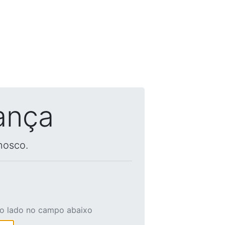
ança
nosco.
ao lado no campo abaixo