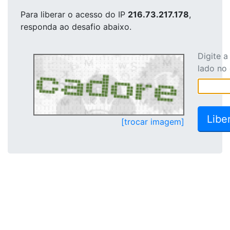
Para liberar o acesso
do IP
216.73.217.178
,
responda ao desafio abaixo.
Digite 
lado no
[trocar imagem]