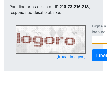
Para liberar o acesso
do IP
216.73.216.218
,
responda ao desafio abaixo.
Digite 
lado no
[trocar imagem]