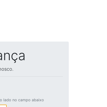
ança
nosco.
ao lado no campo abaixo