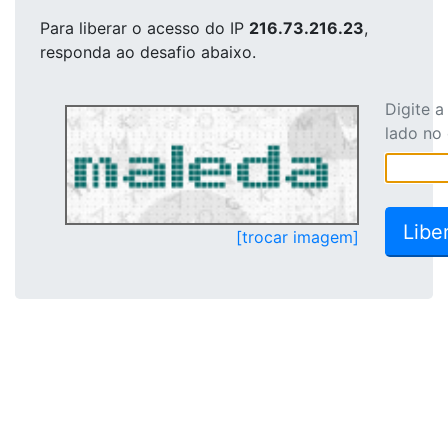
Para liberar o acesso
do IP
216.73.216.23
,
responda ao desafio abaixo.
Digite 
lado no
[trocar imagem]