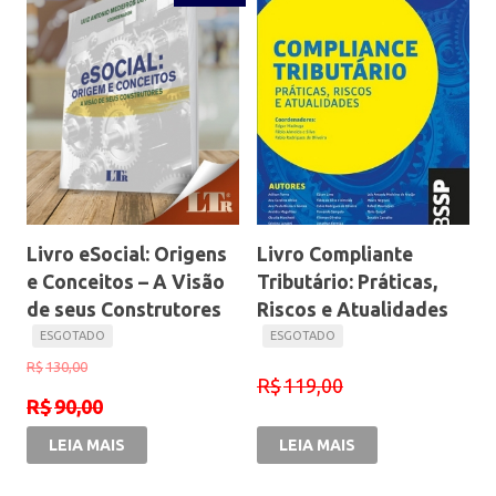
Livro eSocial: Origens
Livro Compliante
e Conceitos – A Visão
Tributário: Práticas,
de seus Construtores
Riscos e Atualidades
R$
130,00
R$
119,00
R$
90,00
LEIA MAIS
LEIA MAIS