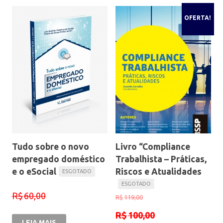
OFERTA!
Tudo sobre o novo
Livro “Compliance
empregado doméstico
Trabalhista – Práticas,
e o eSocial
Riscos e Atualidades
R$
60,00
R$
119,00
R$
100,00
LEIA MAIS