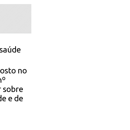
 saúde
posto no
nº
r sobre
de e de