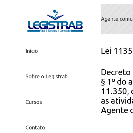
Agente comun
Lei 1135
Início
Decreto 
Sobre o Legistrab
§ 1º do a
11.350, 
as ativi
Cursos
Agente 
Contato