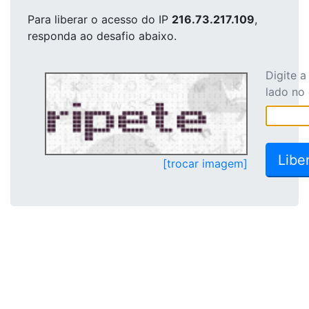
Para liberar o acesso
do IP
216.73.217.109
,
responda ao desafio abaixo.
Digite 
lado no
[trocar imagem]