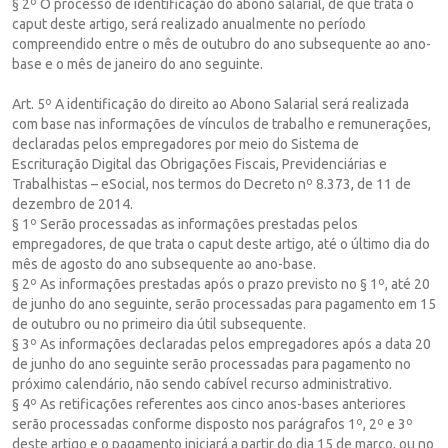
§ 2º O processo de identificação do abono salarial, de que trata o
caput deste artigo, será realizado anualmente no período
compreendido entre o mês de outubro do ano subsequente ao ano-
base e o mês de janeiro do ano seguinte.
Art. 5º A identificação do direito ao Abono Salarial será realizada
com base nas informações de vínculos de trabalho e remunerações,
declaradas pelos empregadores por meio do Sistema de
Escrituração Digital das Obrigações Fiscais, Previdenciárias e
Trabalhistas – eSocial, nos termos do Decreto nº 8.373, de 11 de
dezembro de 2014.
§ 1º Serão processadas as informações prestadas pelos
empregadores, de que trata o caput deste artigo, até o último dia do
mês de agosto do ano subsequente ao ano-base.
§ 2º As informações prestadas após o prazo previsto no § 1º, até 20
de junho do ano seguinte, serão processadas para pagamento em 15
de outubro ou no primeiro dia útil subsequente.
§ 3º As informações declaradas pelos empregadores após a data 20
de junho do ano seguinte serão processadas para pagamento no
próximo calendário, não sendo cabível recurso administrativo.
§ 4º As retificações referentes aos cinco anos-bases anteriores
serão processadas conforme disposto nos parágrafos 1º, 2º e 3º
deste artigo e o pagamento iniciará a partir do dia 15 de março, ou no