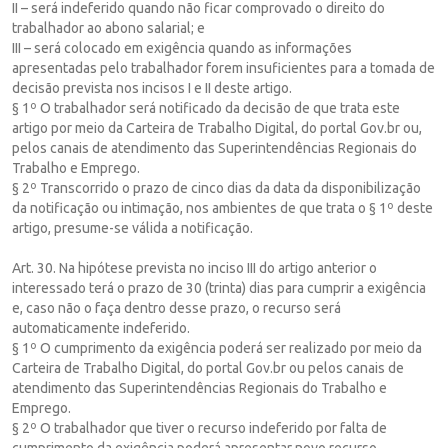
II – será indeferido quando não ficar comprovado o direito do
trabalhador ao abono salarial; e
III – será colocado em exigência quando as informações
apresentadas pelo trabalhador forem insuficientes para a tomada de
decisão prevista nos incisos I e II deste artigo.
§ 1º O trabalhador será notificado da decisão de que trata este
artigo por meio da Carteira de Trabalho Digital, do portal Gov.br ou,
pelos canais de atendimento das Superintendências Regionais do
Trabalho e Emprego.
§ 2º Transcorrido o prazo de cinco dias da data da disponibilização
da notificação ou intimação, nos ambientes de que trata o § 1º deste
artigo, presume-se válida a notificação.
Art. 30. Na hipótese prevista no inciso III do artigo anterior o
interessado terá o prazo de 30 (trinta) dias para cumprir a exigência
e, caso não o faça dentro desse prazo, o recurso será
automaticamente indeferido.
§ 1º O cumprimento da exigência poderá ser realizado por meio da
Carteira de Trabalho Digital, do portal Gov.br ou pelos canais de
atendimento das Superintendências Regionais do Trabalho e
Emprego.
§ 2º O trabalhador que tiver o recurso indeferido por falta de
cumprimento da exigência poderá apresentar novo recurso