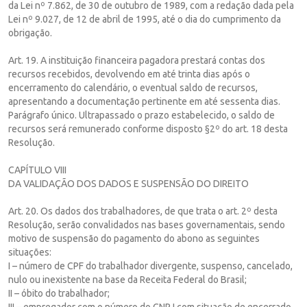
da Lei nº 7.862, de 30 de outubro de 1989, com a redação dada pela
Lei nº 9.027, de 12 de abril de 1995, até o dia do cumprimento da
obrigação.
Art. 19. A instituição financeira pagadora prestará contas dos
recursos recebidos, devolvendo em até trinta dias após o
encerramento do calendário, o eventual saldo de recursos,
apresentando a documentação pertinente em até sessenta dias.
Parágrafo único. Ultrapassado o prazo estabelecido, o saldo de
recursos será remunerado conforme disposto §2º do art. 18 desta
Resolução.
CAPÍTULO VIII
DA VALIDAÇÃO DOS DADOS E SUSPENSÃO DO DIREITO
Art. 20. Os dados dos trabalhadores, de que trata o art. 2º desta
Resolução, serão convalidados nas bases governamentais, sendo
motivo de suspensão do pagamento do abono as seguintes
situações:
I – número de CPF do trabalhador divergente, suspenso, cancelado,
nulo ou inexistente na base da Receita Federal do Brasil;
II – óbito do trabalhador;
III – empregador com o número do CNPJ com situação de encerrado,