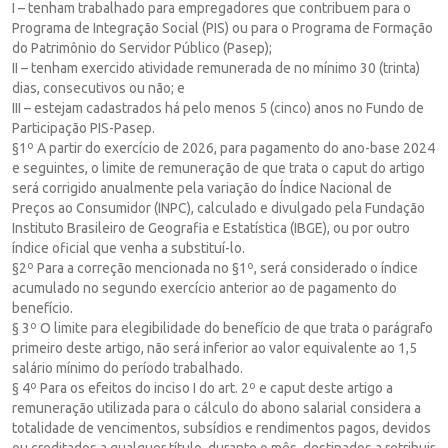
I – tenham trabalhado para empregadores que contribuem para o
Programa de Integração Social (PIS) ou para o Programa de Formação
do Patrimônio do Servidor Público (Pasep);
II – tenham exercido atividade remunerada de no mínimo 30 (trinta)
dias, consecutivos ou não; e
III – estejam cadastrados há pelo menos 5 (cinco) anos no Fundo de
Participação PIS-Pasep.
§1º A partir do exercício de 2026, para pagamento do ano-base 2024
e seguintes, o limite de remuneração de que trata o caput do artigo
será corrigido anualmente pela variação do Índice Nacional de
Preços ao Consumidor (INPC), calculado e divulgado pela Fundação
Instituto Brasileiro de Geografia e Estatística (IBGE), ou por outro
índice oficial que venha a substituí-lo.
§2º Para a correção mencionada no §1º, será considerado o índice
acumulado no segundo exercício anterior ao de pagamento do
benefício.
§ 3º O limite para elegibilidade do benefício de que trata o parágrafo
primeiro deste artigo, não será inferior ao valor equivalente ao 1,5
salário mínimo do período trabalhado.
§ 4º Para os efeitos do inciso I do art. 2º e caput deste artigo a
remuneração utilizada para o cálculo do abono salarial considera a
totalidade de vencimentos, subsídios e rendimentos pagos, devidos
ou creditados a qualquer título, durante o mês, destinados a retribuir