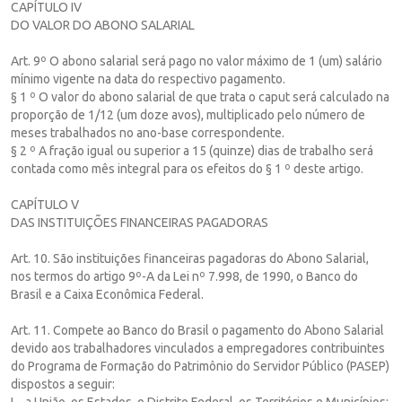
CAPÍTULO IV
DO VALOR DO ABONO SALARIAL
Art. 9º O abono salarial será pago no valor máximo de 1 (um) salário
mínimo vigente na data do respectivo pagamento.
§ 1 º O valor do abono salarial de que trata o caput será calculado na
proporção de 1/12 (um doze avos), multiplicado pelo número de
meses trabalhados no ano-base correspondente.
§ 2 º A fração igual ou superior a 15 (quinze) dias de trabalho será
contada como mês integral para os efeitos do § 1 º deste artigo.
CAPÍTULO V
DAS INSTITUIÇÕES FINANCEIRAS PAGADORAS
Art. 10. São instituições financeiras pagadoras do Abono Salarial,
nos termos do artigo 9º-A da Lei nº 7.998, de 1990, o Banco do
Brasil e a Caixa Econômica Federal.
Art. 11. Compete ao Banco do Brasil o pagamento do Abono Salarial
devido aos trabalhadores vinculados a empregadores contribuintes
do Programa de Formação do Patrimônio do Servidor Público (PASEP)
dispostos a seguir:
I – a União, os Estados, o Distrito Federal, os Territórios e Municípios;