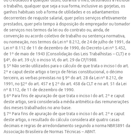
o trabalho, qualquer que seja a sua forma, inclusive as gorjetas, os
ganhos habituais sob a forma de utilidades e os adiantamentos
decorrentes de reajuste salarial, quer pelos serviços efetivamente
prestados, quer pelo tempo à disposição do empregador ou tomador
de serviços nos termos da lei ou do contrato ou, ainda, de
convenção ou acordo coletivo de trabalho ou sentença normativa,
ou nomeação, nos termos da Lei nº 8.212, de 24 de julho de 1991, da
Lei nº 8.112 de 11 de dezembro de 1990, do Decreto-Lei nº 5.452,
de 1º de maio de 1943 (Consolidação das Leis Trabalhistas – CLT) e o
§4º, do art. 39 c/c o inciso VI, do art. 29 da CF/1988.
§ 5º Não serão utilizados para o cálculo de que trata o inciso I do art.
2º e caput deste artigo o terço de férias constitucional, o décimo
terceiro, as verbas previstas no § 9º do art. 28 da Lei nº 8.212, de
1991, no §2º do art. 457 e § 2º do art. 458 da CLT e no art. 51 da Lei
nº 8.112, de 11 de dezembro de 1990.
§ 6º Para fins de apuração de que trata o inciso I do art. 2º e caput
deste artigo, será considerada a média aritmética das remunerações
dos meses trabalhados no ano-base.
§ 7º Para fins de apuração de que trata o inciso I do art. 2º e caput
deste artigo, o resultado do cálculo considera até quatro casas
decimais e regras de arredondamento segundo a norma NBR5891 da
Associação Brasileira de Normas Técnicas – ABNT.