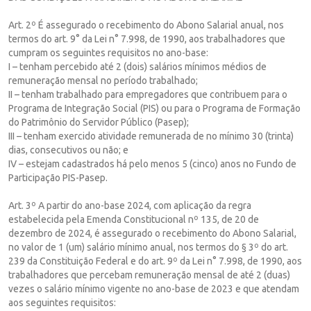
Art. 2º É assegurado o recebimento do Abono Salarial anual, nos
termos do art. 9° da Lei n° 7.998, de 1990, aos trabalhadores que
cumpram os seguintes requisitos no ano-base:
I – tenham percebido até 2 (dois) salários mínimos médios de
remuneração mensal no período trabalhado;
II – tenham trabalhado para empregadores que contribuem para o
Programa de Integração Social (PIS) ou para o Programa de Formação
do Patrimônio do Servidor Público (Pasep);
III – tenham exercido atividade remunerada de no mínimo 30 (trinta)
dias, consecutivos ou não; e
IV – estejam cadastrados há pelo menos 5 (cinco) anos no Fundo de
Participação PIS-Pasep.
Art. 3º A partir do ano-base 2024, com aplicação da regra
estabelecida pela Emenda Constitucional nº 135, de 20 de
dezembro de 2024, é assegurado o recebimento do Abono Salarial,
no valor de 1 (um) salário mínimo anual, nos termos do § 3º do art.
239 da Constituição Federal e do art. 9º da Lei n° 7.998, de 1990, aos
trabalhadores que percebam remuneração mensal de até 2 (duas)
vezes o salário mínimo vigente no ano-base de 2023 e que atendam
aos seguintes requisitos: