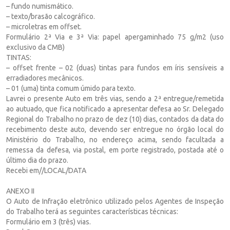
– fundo numismático.
– texto/brasão calcográfico.
– microletras em offset.
Formulário 2ª Via e 3ª Via: papel apergaminhado 75 g/m2 (uso
exclusivo da CMB)
TINTAS:
– offset frente – 02 (duas) tintas para fundos em íris sensíveis a
erradiadores mecânicos.
– 01 (uma) tinta comum úmido para texto.
Lavrei o presente Auto em três vias, sendo a 2ª entregue/remetida
ao autuado, que fica notificado a apresentar defesa ao Sr. Delegado
Regional do Trabalho no prazo de dez (10) dias, contados da data do
recebimento deste auto, devendo ser entregue no órgão local do
Ministério do Trabalho, no endereço acima, sendo facultada a
remessa da defesa, via postal, em porte registrado, postada até o
último dia do prazo.
Recebi em//LOCAL/DATA
ANEXO II
O Auto de Infração eletrônico utilizado pelos Agentes de Inspeção
do Trabalho terá as seguintes características técnicas:
Formulário em 3 (três) vias.