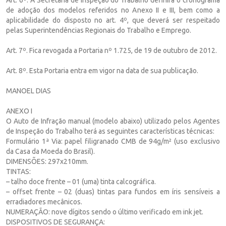
de adoção dos modelos referidos no Anexo II e III, bem como a
aplicabilidade do disposto no art. 4º, que deverá ser respeitado
pelas Superintendências Regionais do Trabalho e Emprego.
Art. 7º. Fica revogada a Portaria nº 1.725, de 19 de outubro de 2012.
Art. 8º. Esta Portaria entra em vigor na data de sua publicação.
MANOEL DIAS
ANEXO I
O Auto de Infração manual (modelo abaixo) utilizado pelos Agentes
de Inspeção do Trabalho terá as seguintes características técnicas:
Formulário 1ª Via: papel filigranado CMB de 94g/m² (uso exclusivo
da Casa da Moeda do Brasil).
DIMENSÕES: 297x210mm.
TINTAS:
– talho doce frente – 01 (uma) tinta calcográfica.
– offset frente – 02 (duas) tintas para fundos em íris sensíveis a
erradiadores mecânicos.
NUMERAÇÃO: nove dígitos sendo o último verificado em ink jet.
DISPOSITIVOS DE SEGURANÇA: