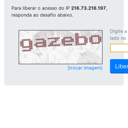
Para liberar o acesso
do IP
216.73.216.197
,
responda ao desafio abaixo.
Digite 
lado no
[trocar imagem]