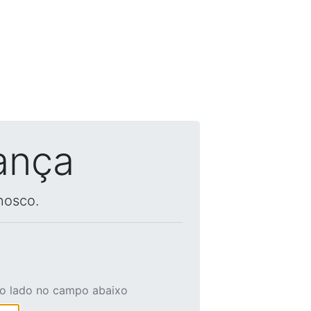
ança
nosco.
ao lado no campo abaixo